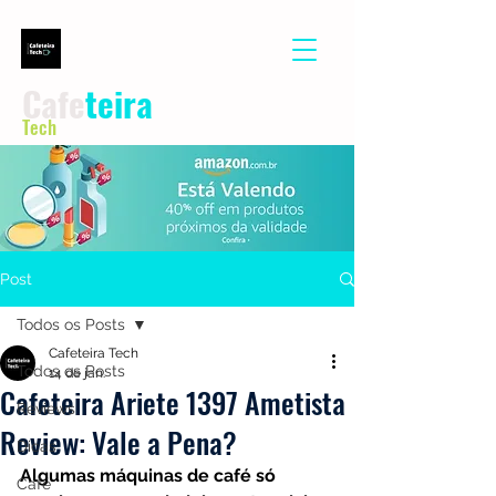
Cafe
teira
Tech
Post
Todos os Posts
Cafeteira Tech
Todos os Posts
14 de jan.
Cafeteira Ariete 1397 Ametista
Reviews
Review: Vale a Pena?
Dicas
Algumas máquinas de café só 
Café