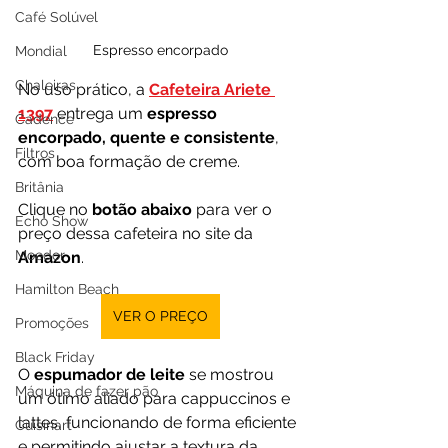
Café Solúvel
Espresso encorpado
Mondial
Chaleiras
No uso prático, a 
Cafeteira Ariete 
1397
 entrega um 
espresso 
Cadence
encorpado, quente e consistente
, 
Filtros
com boa formação de creme.
Britânia
Clique no 
botão abaixo
 para ver o 
Echo Show
preço dessa cafeteira no site da 
Moedor
Amazon
.
Hamilton Beach
VER O PREÇO
Promoções
Black Friday
O 
espumador de leite
 se mostrou 
Máquina de fazer pão
um ótimo aliado para cappuccinos e 
lattes, funcionando de forma eficiente 
Cuisinart
e permitindo ajustar a textura da 