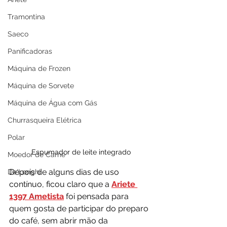
Tramontina
Saeco
Panificadoras
Máquina de Frozen
Máquina de Sorvete
Máquina de Água com Gás
Churrasqueira Elétrica
Polar
Espumador de leite integrado
Moedor de Carne
Depois de alguns dias de uso 
De'Longhi
contínuo, ficou claro que a 
Ariete 
1397 Ametista
 foi pensada para 
quem gosta de participar do preparo 
do café, sem abrir mão da 