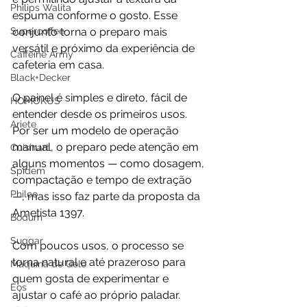
Philips Walita
espuma conforme o gosto. Esse 
Supercoffee
conjunto torna o preparo mais 
versátil e próximo da experiência de 
Caffeine Army
cafeteria em casa.
Black+Decker
O painel é simples e direto, fácil de 
HOMOKUS
entender desde os primeiros usos. 
Ariete
Por ser um modelo de operação 
manual, o preparo pede atenção em 
Cuisinart
alguns momentos — como dosagem, 
Spidem
compactação e tempo de extração 
Philco
—, mas isso faz parte da proposta da 
Ametista 1397. 
Bodum
Suggar
Com poucos usos, o processo se 
torna natural e até prazeroso para 
Máquina de Gelo
quem gosta de experimentar e 
Eos
ajustar o café ao próprio paladar.