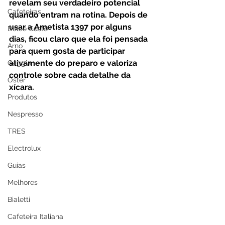
revelam seu verdadeiro potencial 
Cafeteiras
quando entram na rotina. Depois de 
usar a Ametista 1397 por alguns 
Dolce Gusto
dias, ficou claro que ela foi pensada 
Arno
para quem gosta de participar 
ativamente do preparo e valoriza 
Gaggia
controle sobre cada detalhe da 
Oster
xícara.
Produtos
Nespresso
TRES
Electrolux
Guias
Melhores
Bialetti
Cafeteira Italiana