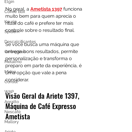
Elgin
No geral, a 
Ametista 1397
 funciona 
Coffee Box
muito bem para quem aprecia o 
Keurig
ritual do café e prefere ter mais 
controle sobre o resultado final. 
Spidem
Descalcificantes
Se você busca uma máquina que 
entrega bons resultados, permite 
Cervejeiras
personalização e transforma o 
Metalfrio
preparo em parte da experiência, é 
Midea
uma opção que vale a pena 
considerar.
Consul
WAP
Visão Geral da Ariete 1397, 
Agratto
Máquina de Café Expresso 
Nescafé
Ametista
Mallory
Ariete