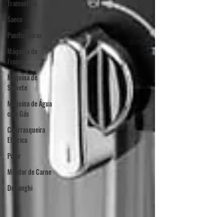
Tramontina
Saeco
Panificadoras
Máquina de
Frozen
Máquina de
Sorvete
Máquina de Água
com Gás
Churrasqueira
Elétrica
Polar
Moedor de Carne
De'Longhi