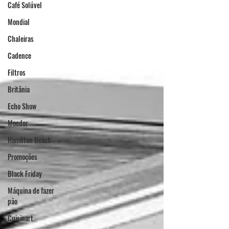
Café Solúvel
Mondial
Chaleiras
Cadence
Filtros
Britânia
Echo Show
Moedor
Hamilton Beach
Promoções
Black Friday
Máquina de fazer
pão
Cuisinart