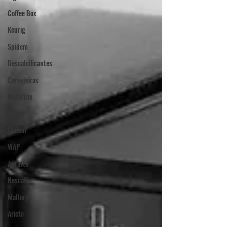
Coffee Box
Keurig
Spidem
Descalcificantes
Cervejeiras
Metalfrio
Midea
Consul
WAP
Agratto
Nescafé
Mallory
Ariete