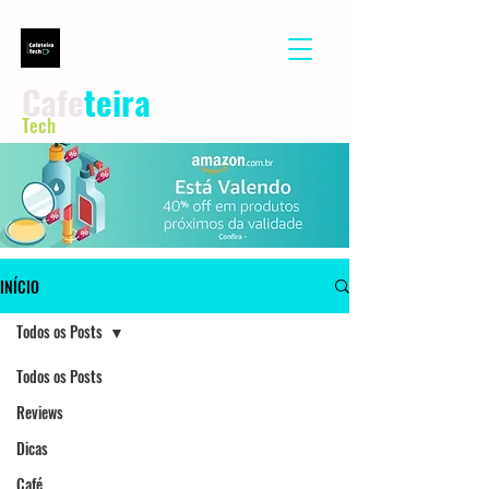
Cafe
teira
Tech
INÍCIO
Todos os Posts
Todos os Posts
Reviews
Dicas
Café