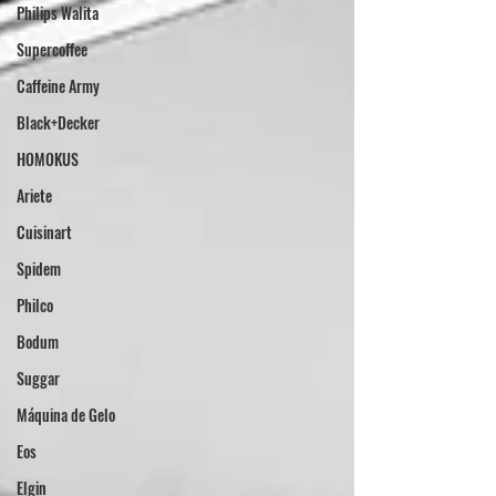
Philips Walita
Supercoffee
Caffeine Army
Black+Decker
HOMOKUS
Ariete
Cuisinart
Spidem
Philco
Bodum
Suggar
Máquina de Gelo
Eos
Elgin