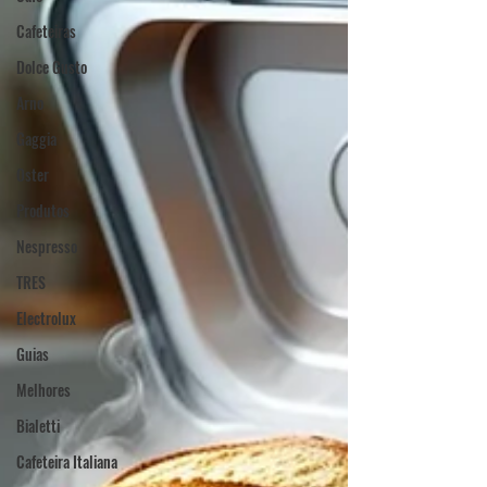
Cafeteiras
Dolce Gusto
Arno
Gaggia
Oster
Produtos
Nespresso
TRES
Electrolux
Guias
Melhores
Bialetti
Cafeteira Italiana