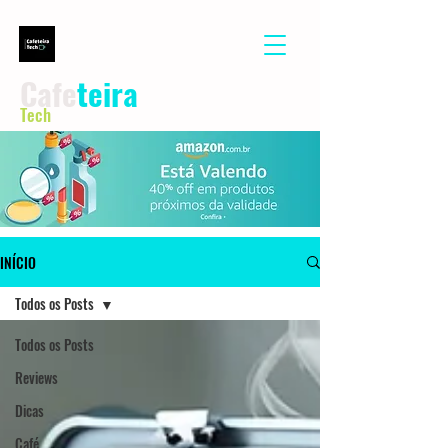
Cafe
teira
Tech
INÍCIO
Todos os Posts
Todos os Posts
Reviews
Dicas
Café