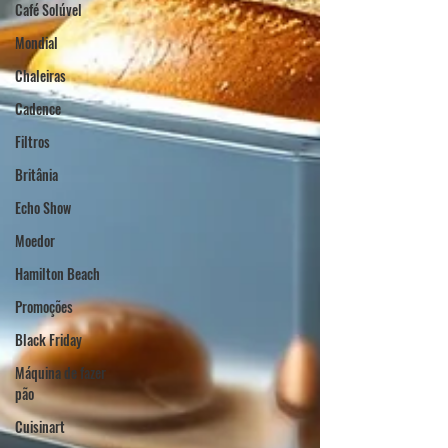
Café Solúvel
Mondial
Chaleiras
Cadence
Filtros
Britânia
Echo Show
Moedor
Hamilton Beach
Promoções
Black Friday
Máquina de fazer
pão
Cuisinart