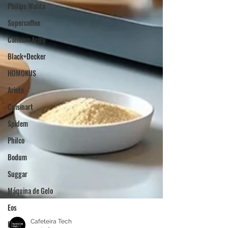
Philips Walita
Supercoffee
Caffeine Army
Black+Decker
HOMOKUS
Ariete
Cuisinart
Spidem
Philco
Bodum
Suggar
Máquina de Gelo
Eos
Elgin