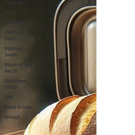
Tramontina
Saeco
Panificadoras
Máquina de
Frozen
Máquina de
Sorvete
Máquina de Água
com Gás
Churrasqueira
Elétrica
Polar
Moedor de Carne
De'Longhi