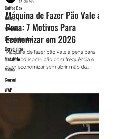
Coffee Box
Cafeteira Tech
25 de fev.
Keurig
Máquina de Fazer Pão Vale a
Spidem
Pena: 7 Motivos Para
Descalcificantes
Economizar em 2026
Cervejeiras
Metalfrio
Máquina de fazer pão vale a pena para
Midea
quem consome pão com frequência e
Consul
quer economizar sem abrir mão da
qualidade. Ao calcular o custo dos
WAP
ingredientes e da energia, é possível
Agratto
reduzir bastante o gasto mensal
comparado à padaria. Além disso, você
Nescafé
controla totalmente os ingredientes e pode
Mallory
preparar versões integrais, sem glúten ou
Ariete
personalizadas conforme sua preferência.