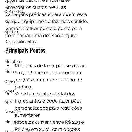
Antes de decidir, é importante 
Elgin
entender os custos reais, as 
Coffee Box
vantagens práticas e para quem esse 
tipo de equipamento faz mais sentido. 
Keurig
Vamos analisar ponto a ponto para 
Spidem
você tomar uma decisão segura.
Descalcificantes
Principais Pontos
Cervejeiras
Metalfrio
Máquinas de fazer pão se pagam 
Midea
em 3 a 6 meses e economizam 
até 70% comparado ao pão de 
Consul
padaria
WAP
Você tem controle total dos 
ingredientes e pode fazer pães 
Agratto
personalizados para restrições 
Nescafé
alimentares
Mallory
Modelos custam entre R$ 289 e 
R$ 629 em 2026, com opções 
Ariete