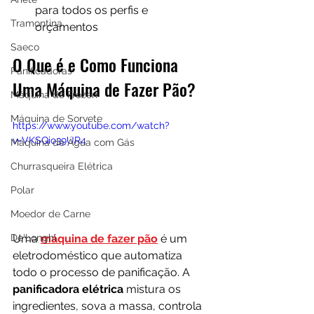
para todos os perfis e 
Tramontina
orçamentos
Saeco
O Que é e Como Funciona 
Panificadoras
Uma Máquina de Fazer Pão?
Máquina de Frozen
Máquina de Sorvete
https://www.youtube.com/watch?
v=VKSQio39UR4
Máquina de Água com Gás
Churrasqueira Elétrica
Polar
Moedor de Carne
De'Longhi
Uma 
máquina de fazer pão
 é um 
eletrodoméstico que automatiza 
todo o processo de panificação. A 
panificadora elétrica
 mistura os 
ingredientes, sova a massa, controla 