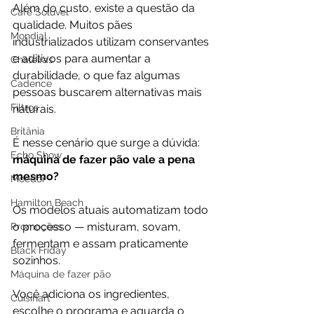
Além do custo, existe a questão da 
Café Solúvel
qualidade. Muitos pães 
Mondial
industrializados utilizam conservantes 
e aditivos para aumentar a 
Chaleiras
durabilidade, o que faz algumas 
Cadence
pessoas buscarem alternativas mais 
Filtros
naturais.
Britânia
É nesse cenário que surge a dúvida: 
Echo Show
máquina de fazer pão vale a pena 
mesmo?
Moedor
Hamilton Beach
Os modelos atuais automatizam todo 
o processo — misturam, sovam, 
Promoções
fermentam e assam praticamente 
Black Friday
sozinhos. 
Máquina de fazer pão
Você adiciona os ingredientes, 
Cuisinart
escolhe o programa e aguarda o 