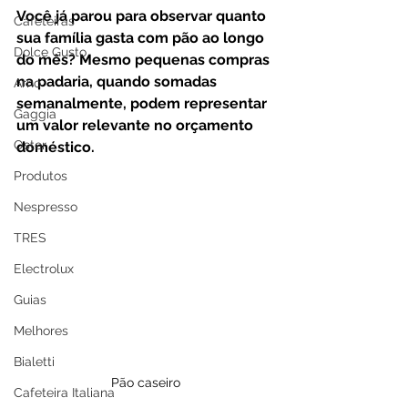
Você já parou para observar quanto 
Cafeteiras
sua família gasta com pão ao longo 
Dolce Gusto
do mês? Mesmo pequenas compras 
na padaria, quando somadas 
Arno
semanalmente, podem representar 
Gaggia
um valor relevante no orçamento 
Oster
doméstico.
Produtos
Nespresso
TRES
Electrolux
Guias
Melhores
Bialetti
Pão caseiro
Cafeteira Italiana