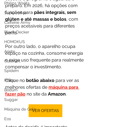
Philips Walita
preparo. Em 2026, há opções com 
funções para 
pães integrais, sem 
Supercoffee
glúten e até massas e bolos
, com 
Caffeine Army
preços acessíveis para diferentes 
Black+Decker
perfis.
HOMOKUS
Por outro lado, o aparelho ocupa 
Ariete
espaço na cozinha, consome energia 
e exige uso frequente para realmente 
Cuisinart
compensar o investimento.
Spidem
Clique no 
botão abaixo
 para ver as 
Philco
melhores ofertas de 
máquina para 
Bodum
fazer pão
 no site da 
Amazon
.
Suggar
Máquina de Gelo
VER OFERTAS
Eos