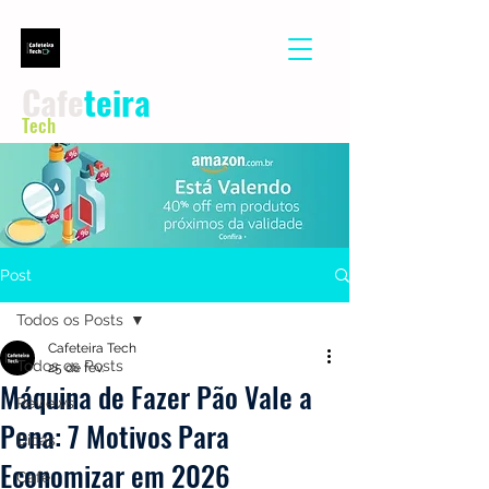
Cafe
teira
Tech
Post
Todos os Posts
Cafeteira Tech
Todos os Posts
25 de fev.
Máquina de Fazer Pão Vale a
Reviews
Pena: 7 Motivos Para
Dicas
Economizar em 2026
Café