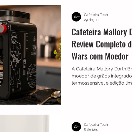
TRES
Electrolux
Guias
Melhores
Bialetti
Cafeteira Tech
29 de jul.
Cafeteira Mallory
Chaleiras
Cadence
Filtros
Britânia
Echo 
Review Completo d
Wars com Moedor
es
Black Friday
Máquina de fazer pão
Cuisinar
A Cafeteira Mallory Darth 
moedor de grãos integrado, 
termossensível e edição li
review, analisamos seu fun
vantagens, limitações e se 
Cafeteira Tech
6 de jun.