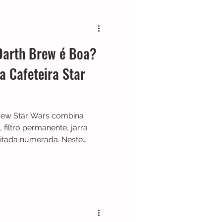
Cafeteira Italiana
 Darth Brew é Boa?
Show
Moedor
a Cafeteira Star
t
Philips Walita
Brew Star Wars combina
filtro permanente, jarra
mitada numerada. Neste
cionamento, capacidade,
ela realmente vale a pena.