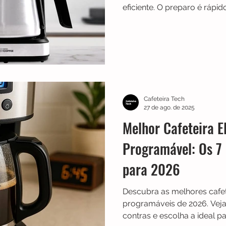
eficiente. O preparo é rápid
função de programação aju
manhã. A jarra em inox ma
mais tempo, e o filtro reuti
Uma boa opção para quem 
custo-benefício.
Cafeteira Tech
27 de ago. de 2025
Melhor Cafeteira E
Programável: Os 7
para 2026
Descubra as melhores cafete
programáveis de 2026. Veja
contras e escolha a ideal p