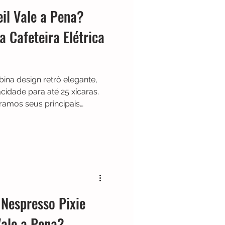
eil Vale a Pena?
 Cafeteira Elétrica
bina design retrô elegante,
idade para até 25 xícaras.
amos seus principais
ealmente vale a pena
 Nespresso Pixie
Vale a Pena?