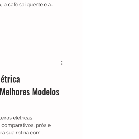
o, o café sai quente e a
da muito na rotina da
ntém a bebida aquecida por
lizável reduz o uso de papel.
busca praticidade e bom
létrica
 Melhores Modelos
iras elétricas
 comparativos, prós e
ara sua rotina com