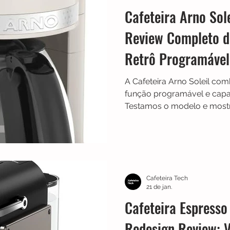
Cafeteira Arno Sol
Review Completo da
Retrô Programável
A Cafeteira Arno Soleil com
função programável e capac
Testamos o modelo e mostr
recursos, vantagens e se r
comprar.
Cafeteira Tech
21 de jan.
Cafeteira Espresso
Redesign Review: 