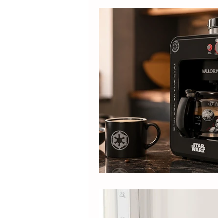
Produtos
Nespresso
Café Solúvel
Mondial
Hamilton Beach
Promoçõ