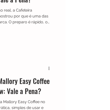
 real, a Cafeteira
mostrou por que é uma das
rca. O preparo é rápido, o
rpo metálico transmite boa
ompacta, fácil de limpar e
aixa bem em rotinas corridas
egando um espresso de
o.
Mallory Easy Coffee
w: Vale a Pena?
ca Mallory Easy Coffee no
rática, simples de usar e