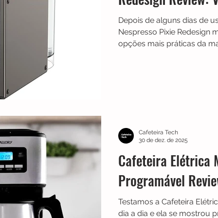
Depois de alguns dias de uso
Nespresso Pixie Redesign 
opções mais práticas da ma
café sai consistente e o co
sensação de durabilidade. C
simples de usar, ela se enc
e cozinhas pequenas, entr
qualidade sem complicaçã
Cafeteira Tech
30 de dez. de 2025
Cafeteira Elétrica 
Programável Revie
Testamos a Cafeteira Elétri
dia a dia e ela se mostrou p