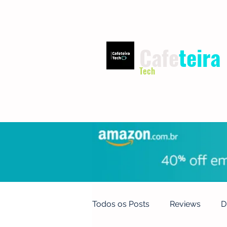
Cafe
teira
Tech
INÍCIO
TERMOS DE USO
Todos os Posts
Reviews
D