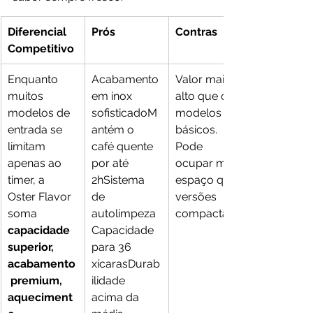
Diferencial 
Prós
Contras
Competitivo
Enquanto 
Acabamento 
Valor mais 
muitos 
em inox 
alto que os 
modelos de 
sofisticadoM
modelos 
entrada se 
antém o 
básicos. 
limitam 
café quente 
Pode 
apenas ao 
por até 
ocupar mais 
timer, a 
2hSistema 
espaço que 
Oster Flavor 
de 
versões 
soma 
autolimpeza
compactas
capacidade 
Capacidade 
superior, 
para 36 
acabamento
xícarasDurab
 premium, 
ilidade 
aqueciment
acima da 