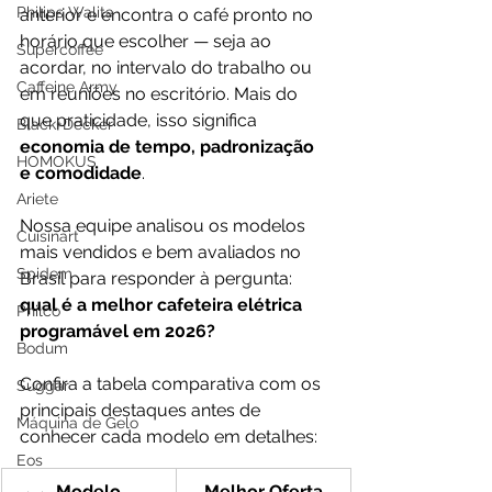
Philips Walita
anterior e encontra o café pronto no 
horário que escolher — seja ao 
Supercoffee
acordar, no intervalo do trabalho ou 
Caffeine Army
em reuniões no escritório. Mais do 
que praticidade, isso significa 
Black+Decker
economia de tempo, padronização 
HOMOKUS
e comodidade
.
Ariete
Nossa equipe analisou os modelos 
Cuisinart
mais vendidos e bem avaliados no 
Spidem
Brasil para responder à pergunta: 
qual é a melhor cafeteira elétrica 
Philco
programável em 2026?
Bodum
Confira a tabela comparativa com os 
Suggar
principais destaques antes de 
Máquina de Gelo
conhecer cada modelo em detalhes:
Eos
Modelo
Melhor Oferta