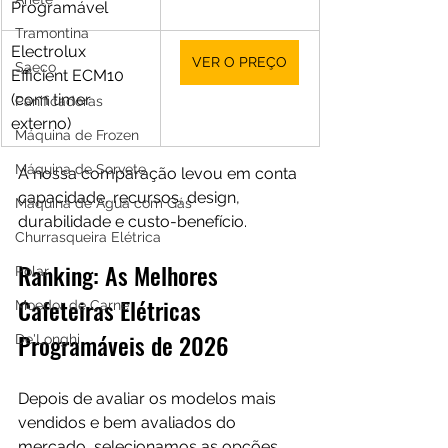
Programável
Tramontina
Electrolux 
VER O PREÇO
Saeco
Efficient ECM10 
(com timer 
Panificadoras
externo)
Máquina de Frozen
Máquina de Sorvete
A nossa comparação levou em conta 
capacidade, recursos, design, 
Máquina de Água com Gás
durabilidade e custo-benefício.
Churrasqueira Elétrica
Ranking: As Melhores 
Polar
Cafeteiras Elétricas 
Moedor de Carne
Programáveis de 2026
De'Longhi
Depois de avaliar os modelos mais 
vendidos e bem avaliados do 
mercado, selecionamos as opções 