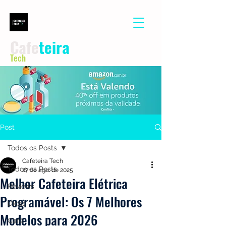
Cafe
teira
Tech
Post
Todos os Posts
Cafeteira Tech
Todos os Posts
27 de ago. de 2025
Melhor Cafeteira Elétrica
Reviews
Programável: Os 7 Melhores
Dicas
Modelos para 2026
Café