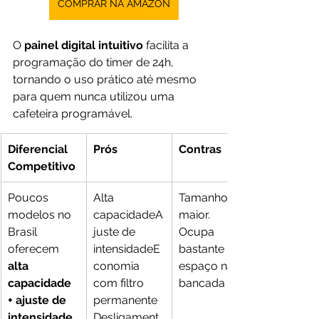
COMPRAR NA AMAZON
O 
painel digital intuitivo
 facilita a 
programação do timer de 24h, 
tornando o uso prático até mesmo 
para quem nunca utilizou uma 
cafeteira programável.
Diferencial 
Prós
Contras
Competitivo
Poucos 
Alta 
Tamanho 
modelos no 
capacidadeA
maior. 
Brasil 
juste de 
Ocupa 
oferecem 
intensidadeE
bastante 
alta 
conomia 
espaço na 
capacidade 
com filtro 
bancada
+ ajuste de 
permanente
intensidade 
Desligament