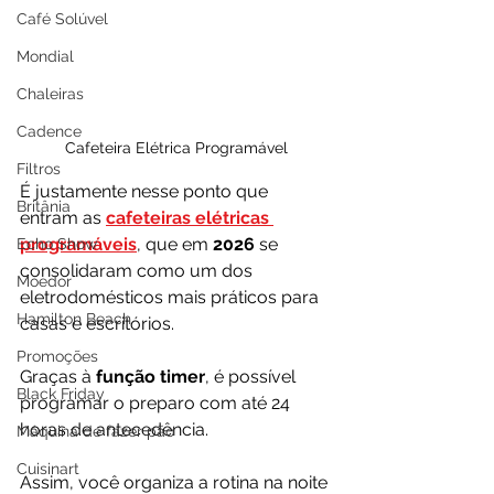
Café Solúvel
Mondial
Chaleiras
Cadence
Cafeteira Elétrica Programável
Filtros
É justamente nesse ponto que 
Britânia
entram as 
cafeteiras elétricas 
programáveis
, que em 
2026 
se 
Echo Show
consolidaram como um dos 
Moedor
eletrodomésticos mais práticos para 
Hamilton Beach
casas e escritórios.
Promoções
Graças à 
função timer
, é possível 
Black Friday
programar o preparo com até 24 
horas de antecedência. 
Máquina de fazer pão
Cuisinart
Assim, você organiza a rotina na noite 