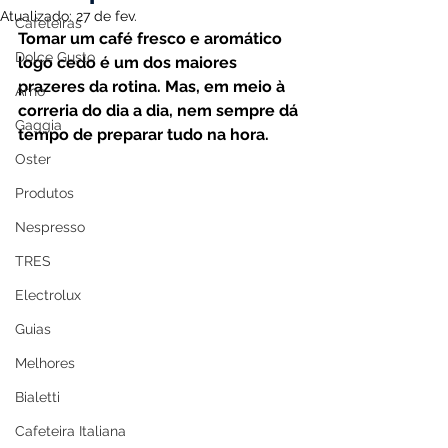
Atualizado:
27 de fev.
Cafeteiras
Tomar um café fresco e aromático 
Dolce Gusto
logo cedo é um dos maiores 
prazeres da rotina. Mas, em meio à 
Arno
correria do dia a dia, nem sempre dá 
Gaggia
tempo de preparar tudo na hora.
Oster
Produtos
Nespresso
TRES
Electrolux
Guias
Melhores
Bialetti
Cafeteira Italiana