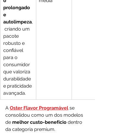
o 
média
prolongado 
e 
autolimpeza
,
 criando um 
pacote 
robusto e 
confiável 
para o 
consumidor 
que valoriza 
durabilidade 
e praticidade 
avançada.
A 
Oster Flavor Programável
 se 
consolidou como um dos modelos 
de 
melhor custo-benefício 
dentro 
da categoria premium. 