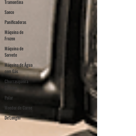
Tramontina
Saeco
Panificadoras
Máquina de
Frozen
Máquina de
Sorvete
Máquina de Água
com Gás
Churrasqueira
Elétrica
Polar
Moedor de Carne
De'Longhi