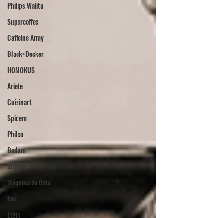
Philips Walita
Supercoffee
Caffeine Army
Black+Decker
HOMOKUS
Ariete
Cuisinart
Spidem
Philco
Bodum
Suggar
Máquina de Gelo
Eos
Elgin