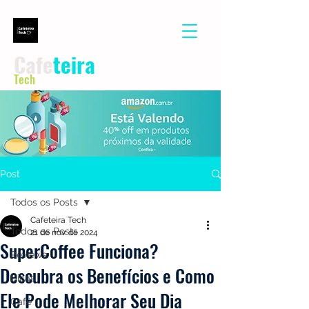
Cafe
teira
Tech
Post
Todos os Posts
Cafeteira Tech
Todos os Posts
21 de nov. de 2024
SuperCoffee Funciona?
Reviews
Descubra os Benefícios e Como
Dicas
Ele Pode Melhorar Seu Dia
Café