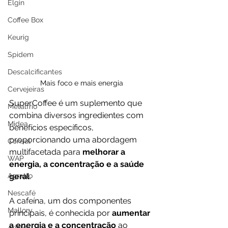
Elgin
Coffee Box
Keurig
Spidem
Descalcificantes
Mais foco e mais energia
Cervejeiras
SuperCoffee é um suplemento que 
Metalfrio
combina diversos ingredientes com 
Midea
benefícios específicos, 
proporcionando uma abordagem 
Consul
multifacetada para
 melhorar a 
WAP
energia, a concentração e a saúde 
Agratto
geral
. 
Nescafé
A cafeína, um dos componentes 
Mallory
principais, é conhecida por 
aumentar 
a energia e a concentração 
ao 
Ariete