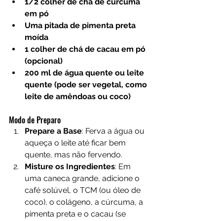
1/2 colher de chá de cúrcuma 
em pó
Uma pitada de pimenta preta 
moída
1 colher de chá de cacau em pó 
(opcional)
200 ml de água quente ou leite 
quente (pode ser vegetal, como 
leite de amêndoas ou coco)
Modo de Preparo
Prepare a Base
: Ferva a água ou 
aqueça o leite até ficar bem 
quente, mas não fervendo.
Misture os Ingredientes
: Em 
uma caneca grande, adicione o 
café solúvel, o TCM (ou óleo de 
coco), o colágeno, a cúrcuma, a 
pimenta preta e o cacau (se 