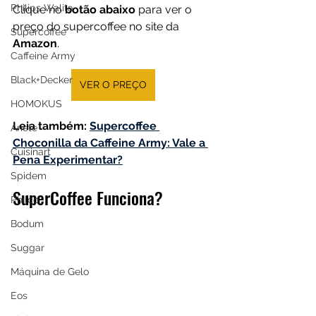
Philips Walita
Clique no 
botão abaixo
 para ver o 
preço do 
supercoffee
 no site da 
Supercoffee
Amazon
.
Caffeine Army
Black+Decker
VER O PREÇO
HOMOKUS
Leia também:
Supercoffee 
Ariete
Choconilla da Caffeine Army: Vale a 
Cuisinart
Pena Experimentar?
Spidem
SuperCoffee Funciona?
Philco
Bodum
Suggar
Máquina de Gelo
Eos