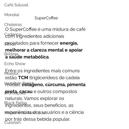
Café Solúvel
Mondial
SuperCoffee
Chaleiras
O SuperCoffee é uma mistura de café 
Cadence
com ingredientes adicionais 
projetados para fornecer 
energia, 
Filtros
melhorar a clareza mental e apoiar 
Britânia
a saúde metabólica
.
Echo Show
Entre os ingredientes mais comuns 
Moedor
estão 
TCM 
(triglicerídeos de cadeia 
Hamilton Beach
média),
 colágeno, cúrcuma, pimenta 
preta, cacau 
e outros compostos 
Promoções
naturais. Vamos explorar os 
Black Friday
ingredientes, seus benefícios, as 
experiências dos usuários e a ciência 
Máquina de fazer pão
por trás dessa bebida popular.
Cuisinart