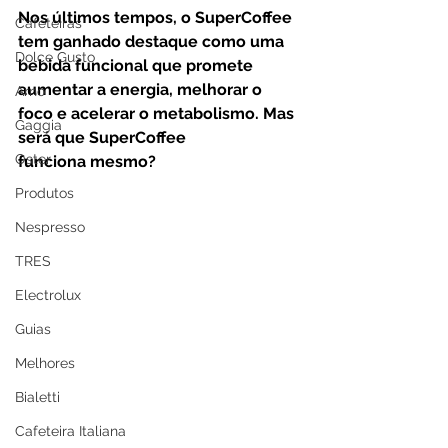
Nos últimos tempos, o SuperCoffee 
Cafeteiras
tem ganhado destaque como uma 
Dolce Gusto
bebida funcional que promete 
aumentar a energia, melhorar o 
Arno
foco e acelerar o metabolismo. Mas 
Gaggia
será que 
SuperCoffee 
Oster
funciona
 mesmo? 
Produtos
Nespresso
TRES
Electrolux
Guias
Melhores
Bialetti
Cafeteira Italiana