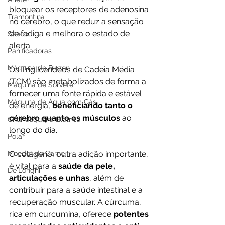
bloquear os receptores de adenosina 
Tramontina
no cérebro, o que reduz a sensação 
de fadiga e melhora o estado de 
Saeco
alerta. 
Panificadoras
Máquina de Frozen
Os Triglicerídeos de Cadeia Média 
(TCM) são metabolizados de forma a 
Máquina de Sorvete
fornecer uma fonte rápida e estável 
Máquina de Água com Gás
de energia,
 beneficiando tanto o 
cérebro quanto os músculos 
ao 
Churrasqueira Elétrica
longo do dia. 
Polar
Moedor de Carne
O colágeno, outra adição importante, 
é vital para a 
saúde da pele, 
De'Longhi
articulações e unhas
, além de 
contribuir para a saúde intestinal e a 
recuperação muscular. A cúrcuma, 
rica em curcumina, oferece 
potentes 