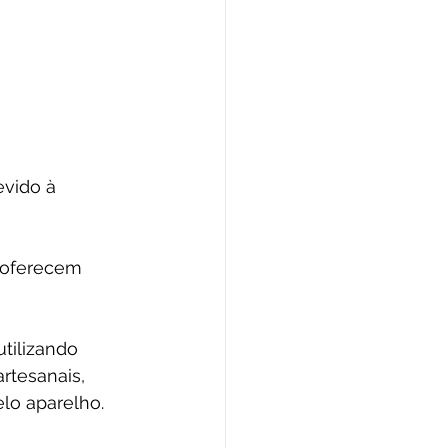
vido à 
 oferecem 
utilizando 
rtesanais, 
lo aparelho.