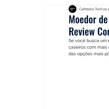
Produtos
Nespresso
Cafeteira Tech
24 
Moedor de
Review Com
Café Solúvel
Mondial
Se você busca um 
caseiros com mais q
Hamilton Beach
Promoçõ
das opções mais po