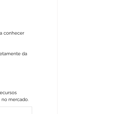
na conhecer 
iretamente da 
ecursos 
s no mercado.