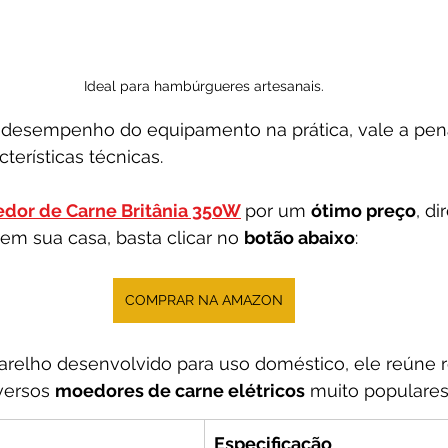
Ideal para hambúrgueres artesanais.
o desempenho do equipamento na prática, vale a pe
cterísticas técnicas.
dor de Carne Britânia 350W
por um 
ótimo preço
, d
m sua casa, basta clicar no 
botão abaixo
:
COMPRAR NA AMAZON
relho desenvolvido para uso doméstico, ele reúne r
ersos 
moedores de carne elétricos
 muito populare
Especificação