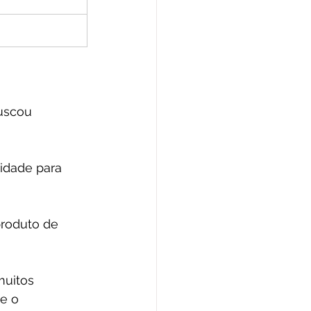
uscou 
idade para 
roduto de 
muitos 
te o 