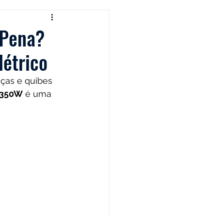
Cafeteira Italiana
 Pena?
étrico
 Show
Moedor
iças e quibes 
 350W
 é uma 
t
Philips Walita