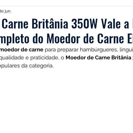
TRES
Electrolux
Guias
Melhores
Bialetti
de jun.
 Carne Britânia 350W Vale a
pleto do Moedor de Carne El
Chaleiras
Cadence
Filtros
Britânia
Echo
moedor de carne
 para preparar hambúrgueres, lingu
ualidade e praticidade, o 
Moedor de Carne Britânia
es
Black Friday
Máquina de fazer pão
Cuisinar
pulares da categoria.