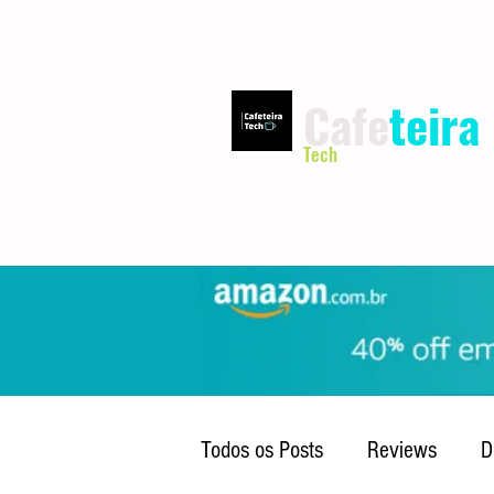
Cafe
teira
Tech
INÍCIO
TERMOS DE USO
Todos os Posts
Reviews
D