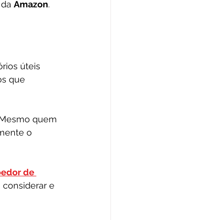
 da 
Amazon
.
ios úteis 
os que 
o. Mesmo quem 
mente o 
edor de 
a considerar e 