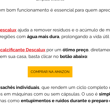
a em bom funcionamento é essencial para quem apre
escalux
 ajuda a remover resíduos e o acúmulo de mi
regiões com 
água mais dura
, prolongando a vida úti
calcificante Descalux
por um 
ótimo preço
, diretame
m sua casa, basta clicar no 
botão abaixo
:
COMPRAR NA AMAZON
 
sachês individuais
, que rendem um ciclo completo 
os em máquinas com ou sem cápsulas. O uso é 
simpl
mas como 
entupimentos e ruídos durante o preparo 