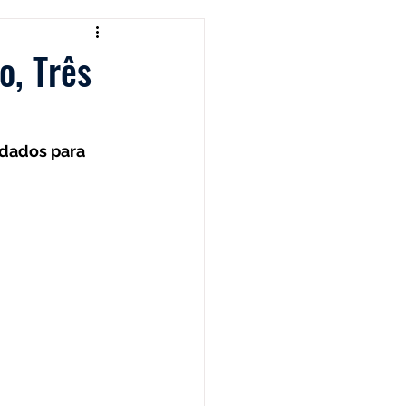
Cafeteira Italiana
o, Três
 Show
Moedor
dados para 
t
Philips Walita