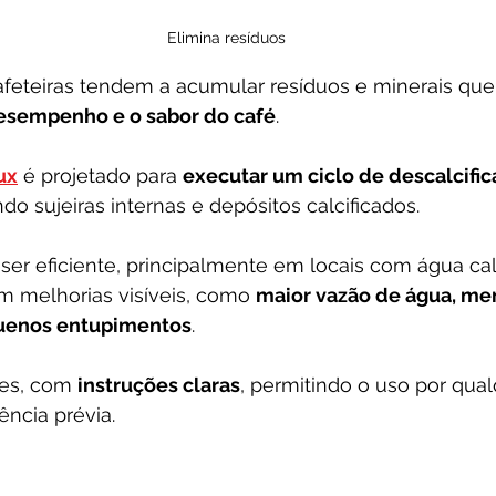
Elimina resíduos
feteiras tendem a acumular resíduos e minerais que
sempenho e o sabor do café
. 
ux
 é projetado para 
executar um ciclo de descalcific
do sujeiras internas e depósitos calcificados.
er eficiente, principalmente em locais com água calc
m melhorias visíveis, como 
maior vazão de água, men
uenos entupimentos
. 
es, com 
instruções claras
, permitindo o uso por qual
ncia prévia.