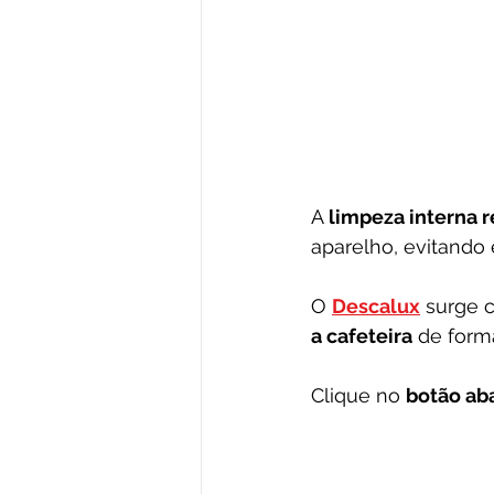
A 
limpeza interna r
aparelho, evitando 
O 
Descalux
 surge 
a cafeteira
 de form
Clique no 
botão ab