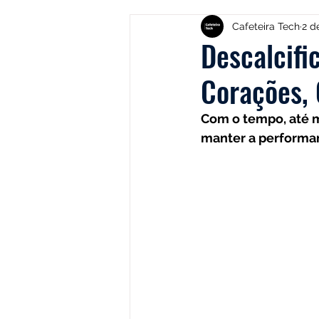
Produtos
Nespresso
Cafeteira Tech
2 d
Descalcifi
Corações, 
Café Solúvel
Mondial
Com o tempo, até 
manter a performan
Hamilton Beach
Promoçõ