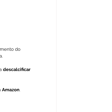
amento do 
a.
a 
descalcificar 
 
Amazon
.