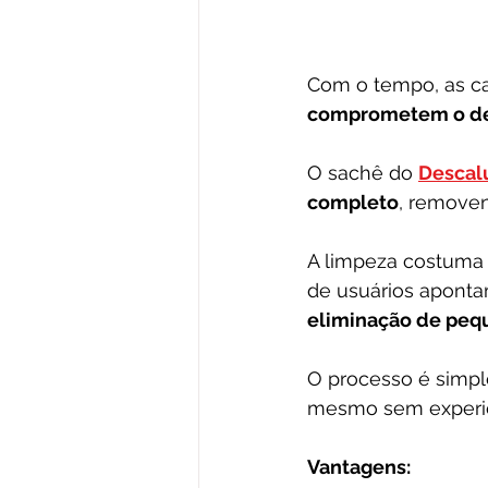
Com o tempo, as ca
comprometem o de
O sachê do 
Descal
completo
, removen
A limpeza costuma s
de usuários aponta
eliminação de peq
O processo é simpl
mesmo sem experiê
Vantagens: