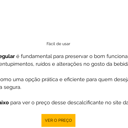
Fácil de usar
egular
 é fundamental para preservar o bom funcion
entupimentos, ruídos e alterações no gosto da bebid
como uma opção prática e eficiente para quem desej
a segura.
aixo
 para ver o preço desse d
escalcificante 
no site da
VER O PREÇO