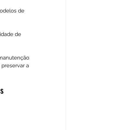
odelos de 
cidade de 
 manutenção 
preservar a 
s 