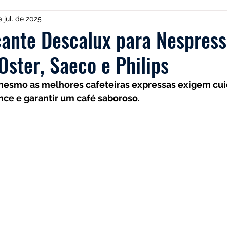
TRES
Electrolux
Guias
Melhores
Bialetti
e jul. de 2025
cante Descalux para Nespress
Oster, Saeco e Philips
Chaleiras
Cadence
Filtros
Britânia
Echo
mesmo as melhores cafeteiras expressas exigem cui
ce e garantir um café saboroso.
es
Black Friday
Máquina de fazer pão
Cuisinar