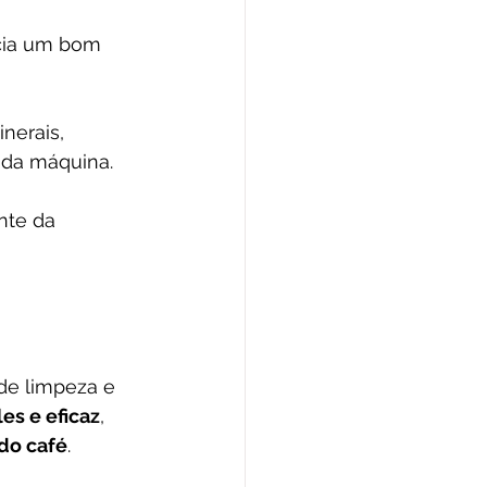
cia um bom 
nerais, 
l da máquina.
nte da 
de limpeza e 
es e eficaz
, 
do café
.