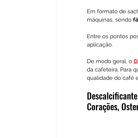
Em formato de sach
máquinas, sendo 
f
Entre os pontos pos
aplicação.
De modo geral, o 
D
da cafeteira. Para
qualidade do café 
Descalcificant
Corações, Oster