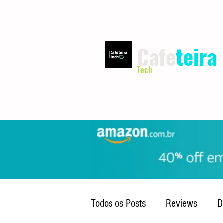
Cafe
teira
Tech
INÍCIO
TERMOS DE USO
Todos os Posts
Reviews
D