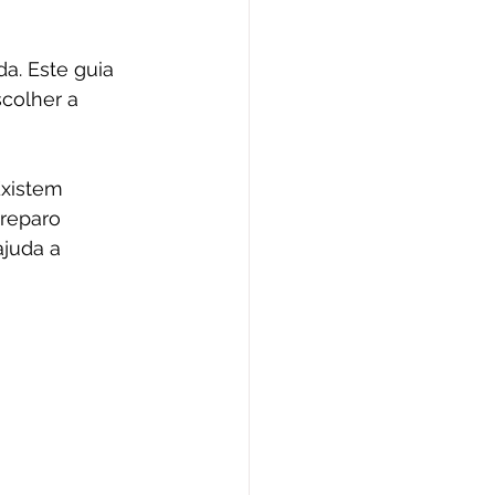
a. Este guia 
colher a 
xistem 
reparo 
ajuda a 