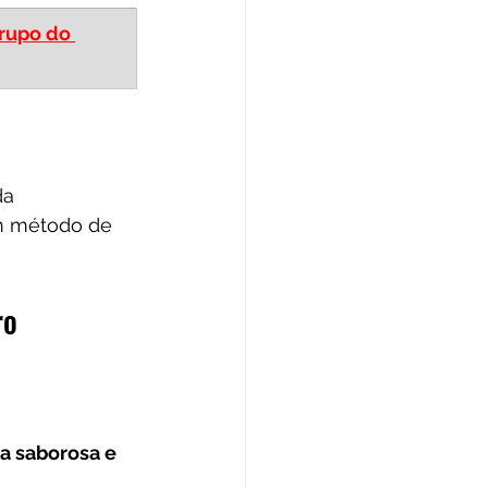
rupo do 
da
m método de 
ro
a saborosa e 