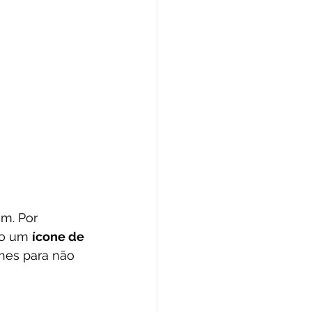
m. Por 
o um 
ícone de 
hes para não 