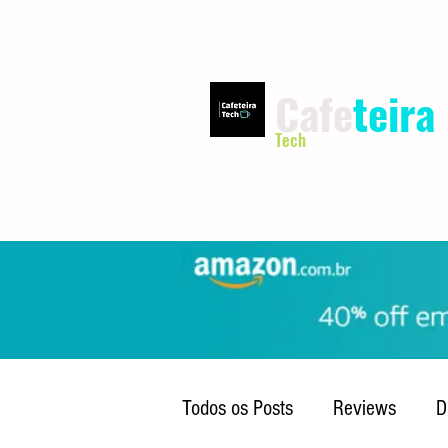
Cafe
teira
Tech
INÍCIO
TERMOS DE USO
Todos os Posts
Reviews
D