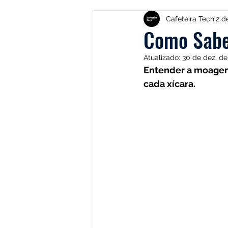
Produtos
Nespresso
Cafeteira Tech
2 d
Como Sabe
Atualizado:
30 de dez. de
Café Solúvel
Mondial
Entender a moagem
cada xícara. 
Hamilton Beach
Promoçõ