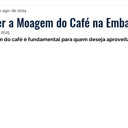
TRES
Electrolux
Guias
Melhores
Bialetti
e ago. de 2024
r a Moagem do Café na Emb
 2025
Chaleiras
Cadence
Filtros
Britânia
Echo
 do café é fundamental para quem deseja aproveit
es
Black Friday
Máquina de fazer pão
Cuisinar