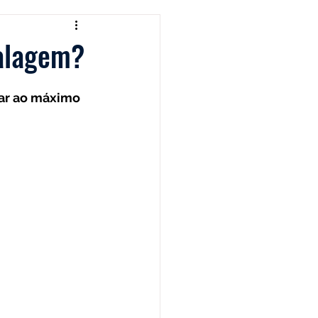
Cafeteira Italiana
alagem?
 Show
Moedor
ar ao máximo 
t
Philips Walita