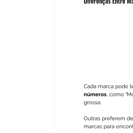
Diferenças Entre M
Cada marca pode te
números
, como "M
grossa. 
Outras preferem de
marcas para encont