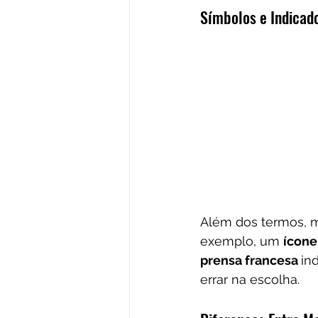
Símbolos e Indica
Além dos termos, m
exemplo, um 
ícone 
prensa francesa 
in
errar na escolha.