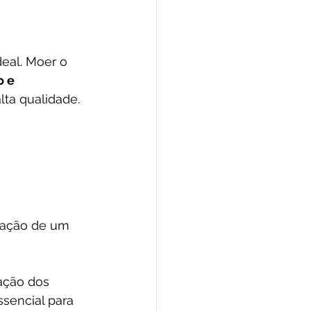
eal. Moer o 
 e 
lta qualidade.
ração de um 
ação dos 
ssencial para 