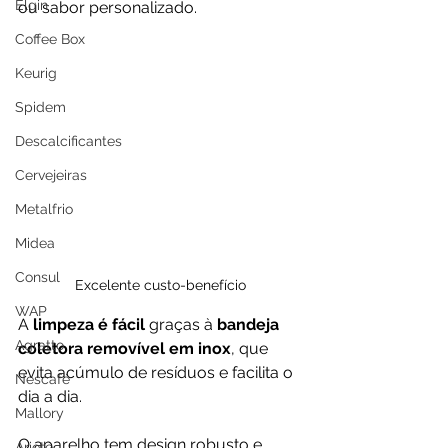
Elgin
ou sabor personalizado.
Coffee Box
Keurig
Spidem
Descalcificantes
Cervejeiras
Metalfrio
Midea
Consul
Excelente custo-benefício
WAP
A 
limpeza é fácil
 graças à 
bandeja 
Agratto
coletora removível em inox
, que 
evita acúmulo de resíduos e facilita o 
Nescafé
dia a dia. 
Mallory
O aparelho tem design robusto e 
Ariete