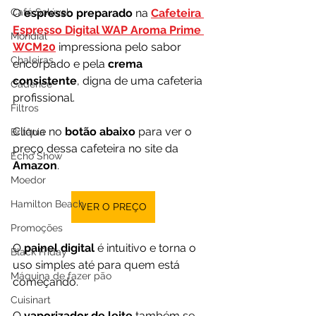
Café Solúvel
O 
espresso preparado 
na
Cafeteira 
Espresso Digital WAP Aroma Prime 
Mondial
WCM20
 impressiona pelo sabor 
Chaleiras
encorpado e pela 
crema 
consistente
, digna de uma cafeteria 
Cadence
profissional. 
Filtros
Clique no 
botão abaixo
 para ver o 
Britânia
preço dessa cafeteira no site da 
Echo Show
Amazon
.
Moedor
Hamilton Beach
VER O PREÇO
Promoções
O 
painel digital
 é intuitivo e torna o 
Black Friday
uso simples até para quem está 
Máquina de fazer pão
começando.
Cuisinart
O 
vaporizador de leite
 também se 