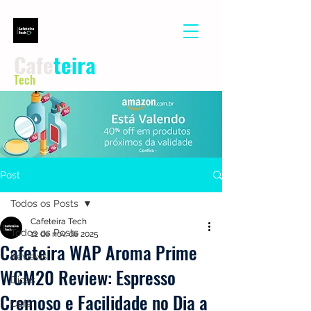
Cafe
teira
Tech
Post
Todos os Posts
Cafeteira Tech
Todos os Posts
12 de nov. de 2025
Cafeteira WAP Aroma Prime
Reviews
WCM20 Review: Espresso
Dicas
Cremoso e Facilidade no Dia a
Café