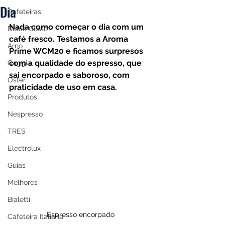
Dia
Cafeteiras
Nada como começar o dia com um 
Dolce Gusto
café fresco. Testamos a Aroma 
Arno
Prime WCM20 e ficamos surpresos 
com a qualidade do espresso, que 
Gaggia
sai encorpado e saboroso, com 
Oster
praticidade de uso em casa.
Produtos
Nespresso
TRES
Electrolux
Guias
Melhores
Bialetti
Espresso encorpado
Cafeteira Italiana