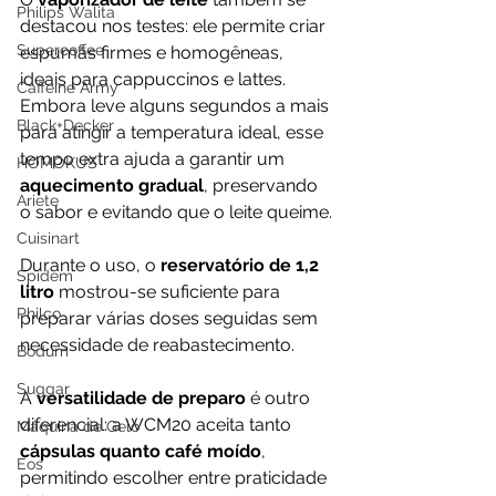
Philips Walita
destacou nos testes: ele permite criar 
Supercoffee
espumas firmes e homogêneas, 
ideais para cappuccinos e lattes. 
Caffeine Army
Embora leve alguns segundos a mais 
Black+Decker
para atingir a temperatura ideal, esse 
tempo extra ajuda a garantir um 
HOMOKUS
aquecimento gradual
, preservando 
Ariete
o sabor e evitando que o leite queime.
Cuisinart
Durante o uso, o 
reservatório de 1,2 
Spidem
litro
 mostrou-se suficiente para 
Philco
preparar várias doses seguidas sem 
necessidade de reabastecimento. 
Bodum
Suggar
A 
versatilidade de preparo
 é outro 
diferencial: a WCM20 aceita tanto 
Máquina de Gelo
cápsulas quanto café moído
, 
Eos
permitindo escolher entre praticidade 