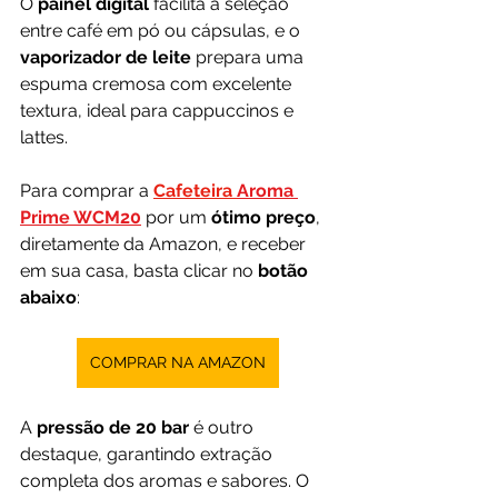
O 
painel digital
 facilita a seleção 
entre café em pó ou cápsulas, e o 
vaporizador de leite
 prepara uma 
espuma cremosa com excelente 
textura, ideal para cappuccinos e 
lattes.
Para comprar a
Cafeteira 
Aroma 
Prime WCM20
por um 
ótimo preço
, 
diretamente da Amazon, e receber 
em sua casa, basta clicar no 
botão 
abaixo
:
COMPRAR NA AMAZON
A 
pressão de 20 bar
 é outro 
destaque, garantindo extração 
completa dos aromas e sabores. O 