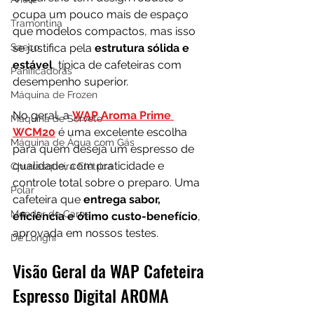
ocupa um pouco mais de espaço 
Tramontina
que modelos compactos, mas isso 
Saeco
se justifica pela 
estrutura sólida e 
estável
, típica de cafeteiras com 
Panificadoras
desempenho superior.
Máquina de Frozen
No geral, a 
WAP Aroma Prime 
Máquina de Sorvete
WCM20
 é uma excelente escolha 
Máquina de Água com Gás
para quem deseja um espresso de 
qualidade, com praticidade e 
Churrasqueira Elétrica
controle total sobre o preparo. Uma 
Polar
cafeteira que 
entrega sabor, 
Moedor de Carne
eficiência e ótimo custo-benefício
, 
aprovada em nossos testes.
De'Longhi
Visão Geral da WAP Cafeteira 
Espresso Digital AROMA 