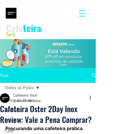
Cafe
teira
Tech
Post
Todos os Posts
Cafeteira Tech
Todos os Posts
3 de out. de 2024
Cafeteira Oster 2Day Inox
Reviews
Review: Vale a Pena Comprar?
Dicas
Procurando uma cafeteira prática 
Café