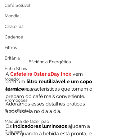
Café Solúvel
Mondial
Chaleiras
Cadence
Filtros
Britânia
Eficiência Energética
Echo Show
A 
Cafeteira Oster 2Day Inox
 vem 
Moedor
com um
 filtro reutilizável e um copo 
térmico
, características que tornam o 
Hamilton Beach
preparo do café mais conveniente. 
Promoções
Adoramos esses detalhes práticos 
após usá-la no dia a dia.
Black Friday
Máquina de fazer pão
Os 
indicadores luminosos
 ajudam a 
Cuisinart
saber quando a bebida está pronta, e 