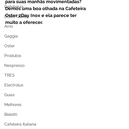
para suas manhãs movimentadas? 
Cafeteiras
Demos uma boa olhada na Cafeteira 
Oster 2Day Inox e ela parece ter 
Dolce Gusto
muito a oferecer.
Arno
Gaggia
Oster
Produtos
Nespresso
TRES
Electrolux
Guias
Melhores
Bialetti
Cafeteira Italiana