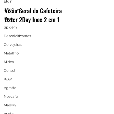
Elgin
Visão Geral da Cafeteira 
Coffee Box
Oster 2Day Inox 2 em 1
Keurig
Spidem
Descalcificantes
Cervejeiras
Metalfrio
Midea
Consul
WAP
Agratto
Nescafé
Mallory
Ariete