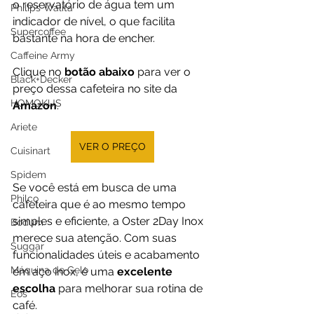
o reservatório de água tem um 
Philips Walita
indicador de nível, o que facilita 
Supercoffee
bastante na hora de encher.
Caffeine Army
Clique no 
botão abaixo
 para ver o 
Black+Decker
preço dessa cafeteira no site da 
HOMOKUS
Amazon
.
Ariete
VER O PREÇO
Cuisinart
Spidem
Se você está em busca de uma 
Philco
cafeteira que é ao mesmo tempo 
simples e eficiente, a Oster 2Day Inox 
Bodum
merece sua atenção. Com suas 
Suggar
funcionalidades úteis e acabamento 
Máquina de Gelo
em aço inox, é uma 
excelente 
escolha
 para melhorar sua rotina de 
Eos
café.