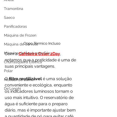
Tramontina
Saeco
Panificadoras
Máquina de Frozen
Copo Térmico Incluso
Máquina de Sorvete
Máquina de Água com Gás
Com a 
Cafeteira Oster 2Day
, 
notamos que a praticidade é uma de 
Churrasqueira Elétrica
suas principais vantagens. 
Polar
O
 filtro reutilizável 
é uma solução 
Moedor de Carne
conveniente e ecológica, enquanto 
De'Longhi
os indicadores luminosos tornam o 
uso mais intuitivo. O reservatório de 
água é suficiente para o preparo 
diário, mas é importante ajustar bem 
a quantidade de pó para evitar café 