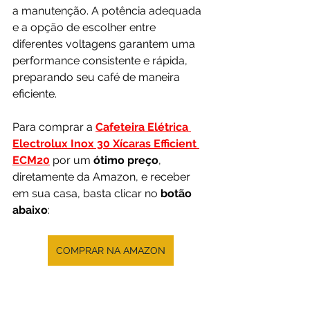
a manutenção. A potência adequada 
e a opção de escolher entre 
diferentes voltagens garantem uma 
performance consistente e rápida, 
preparando seu café de maneira 
eficiente.
Para comprar a 
Cafeteira Elétrica 
Electrolux Inox 30 Xícaras Efficient 
ECM20
 por um 
ótimo preço
, 
diretamente da Amazon, e receber 
em sua casa, basta clicar no 
botão 
abaixo
:
COMPRAR NA AMAZON
Em resumo, acreditamos que investir 
na Cafeteira Elétrica Electrolux 