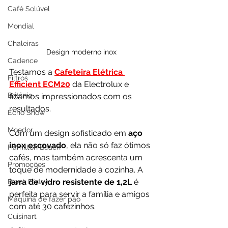
Café Solúvel
Mondial
Chaleiras
Design moderno inox
Cadence
Testamos a 
Cafeteira Elétrica 
Filtros
Efficient ECM20
 da Electrolux e 
Britânia
ficamos impressionados com os 
resultados.
Echo Show
Moedor
Com um design sofisticado em 
aço 
inox escovado
, ela não só faz ótimos 
Hamilton Beach
cafés, mas também acrescenta um 
Promoções
toque de modernidade à cozinha. A 
jarra de vidro resistente de 1,2L 
é 
Black Friday
perfeita para servir a família e amigos 
Máquina de fazer pão
com até 30 cafézinhos.
Cuisinart