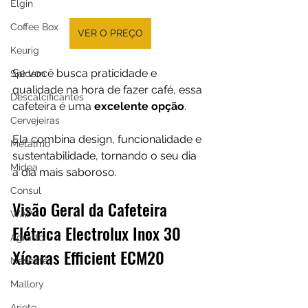
Elgin
Coffee Box
VER O PREÇO
Keurig
Se você busca praticidade e 
Spidem
qualidade na hora de fazer café, essa 
Descalcificantes
cafeteira é uma 
excelente opção
.
Cervejeiras
Ela combina design, funcionalidade e 
Metalfrio
sustentabilidade, tornando o seu dia 
Midea
a dia mais saboroso.
Consul
Visão Geral da Cafeteira 
WAP
Elétrica Electrolux Inox 30 
Agratto
Xícaras Efficient ECM20
Nescafé
Mallory
Ariete