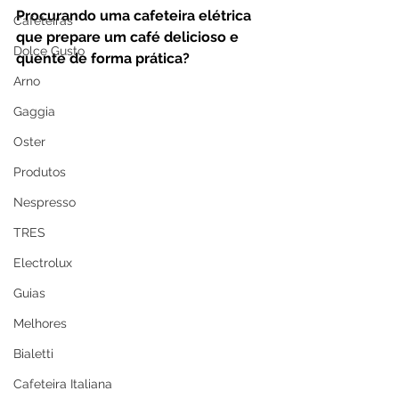
Procurando uma cafeteira elétrica 
Cafeteiras
que prepare um café delicioso e 
Dolce Gusto
quente de forma prática? 
Arno
Gaggia
Oster
Produtos
Nespresso
TRES
Electrolux
Guias
Melhores
Bialetti
Cafeteira Italiana