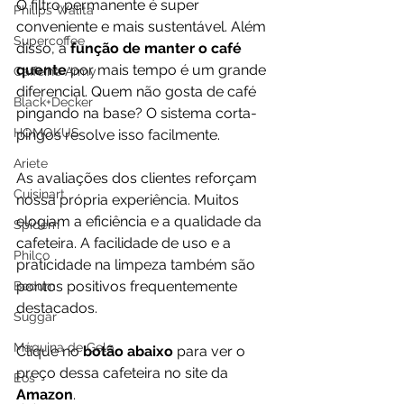
O filtro permanente é super 
Philips Walita
conveniente e mais sustentável. Além 
Supercoffee
disso, a 
função de manter o café 
quente
 por mais tempo é um grande 
Caffeine Army
diferencial. Quem não gosta de café 
Black+Decker
pingando na base? O sistema corta-
HOMOKUS
pingos resolve isso facilmente.
Ariete
As avaliações dos clientes reforçam 
Cuisinart
nossa própria experiência. Muitos 
elogiam a eficiência e a qualidade da 
Spidem
cafeteira. A facilidade de uso e a 
Philco
praticidade na limpeza também são 
pontos positivos frequentemente 
Bodum
destacados.
Suggar
Máquina de Gelo
Clique no 
botão abaixo
 para ver o 
preço dessa cafeteira no site da 
Eos
Amazon
.