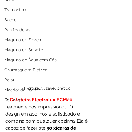
Tramontina
Saeco
Panificadoras
Máquina de Frozen
Máquina de Sorvete
Máquina de Água com Gás
Churrasqueira Elétrica
Polar
Filtro reutilizável prático
Moedor de Carne
A 
Cafeteira Electrolux ECM20
De'Longhi
realmente nos impressionou. O 
design em aço inox é sofisticado e 
combina com qualquer cozinha. Ela é 
capaz de fazer até 
30 xícaras de 