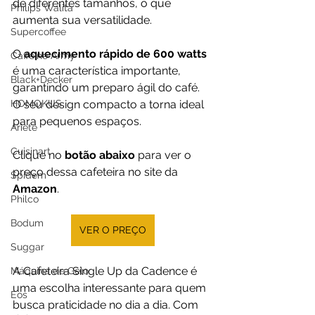
de diferentes tamanhos, o que 
Philips Walita
aumenta sua versatilidade.
Supercoffee
O 
aquecimento rápido de 600 watts
Caffeine Army
é uma característica importante, 
Black+Decker
garantindo um preparo ágil do café. 
HOMOKUS
O seu design compacto a torna ideal 
para pequenos espaços.
Ariete
Cuisinart
Clique no 
botão abaixo
 para ver o 
preço dessa cafeteira no site da 
Spidem
Amazon
.
Philco
Bodum
VER O PREÇO
Suggar
A Cafeteira Single Up da Cadence é 
Máquina de Gelo
uma escolha interessante para quem 
Eos
busca praticidade no dia a dia. Com 