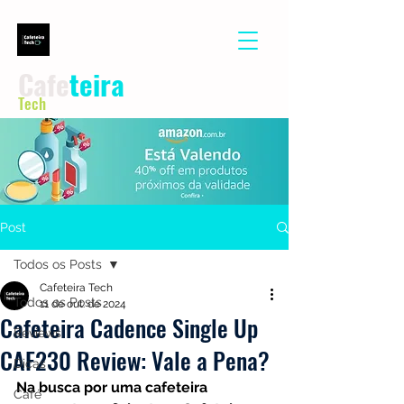
Cafe
teira
Tech
Post
Todos os Posts
Cafeteira Tech
Todos os Posts
11 de out. de 2024
Cafeteira Cadence Single Up
Reviews
CAF230 Review: Vale a Pena?
Dicas
Na busca por uma cafeteira 
Café