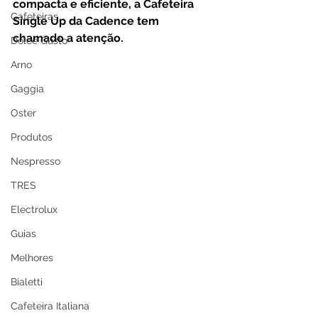
compacta e eficiente, a Cafeteira 
Cafeteiras
Single Up da Cadence tem 
chamado a atenção. 
Dolce Gusto
Arno
Gaggia
Oster
Produtos
Nespresso
TRES
Electrolux
Guias
Melhores
Bialetti
Cafeteira Italiana