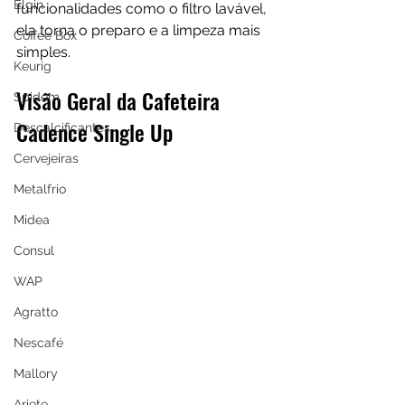
Elgin
funcionalidades como o filtro lavável, 
ela torna o preparo e a limpeza mais 
Coffee Box
simples.
Keurig
Visão Geral da Cafeteira 
Spidem
Cadence Single Up
Descalcificantes
Cervejeiras
Metalfrio
Midea
Consul
WAP
Agratto
Nescafé
Mallory
Ariete