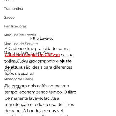
Tramontina
Saeco
Panificadoras
Máquina de Frozen
Filtro Lavável
Máquina de Sorvete
A Cadence traz praticidade com a 
Máquina de Água com Gás
Cafeteira Single Up CAF230
 na sua 
rotina. O design compacto e 
ajuste 
Churrasqueira Elétrica
de altura
 são ideais para diferentes 
Polar
tipos de xícaras. 
Moedor de Carne
Ela prepara dois cafés ao mesmo 
De'Longhi
tempo, economizando tempo. O filtro 
permanente lavável facilita a 
manutenção e reduz o uso de filtros 
de papel. A bandeja removível 