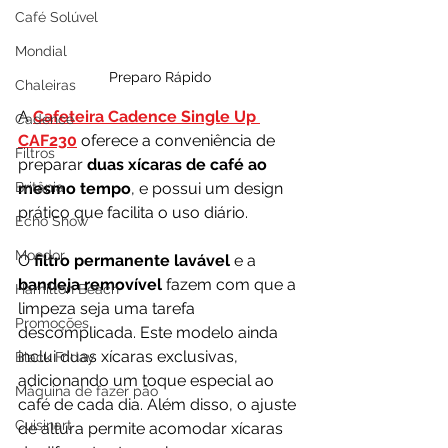
Café Solúvel
Mondial
Preparo Rápido
Chaleiras
A 
Cafeteira Cadence Single Up 
Cadence
CAF230
 oferece a conveniência de 
Filtros
preparar 
duas xícaras de café ao 
Britânia
mesmo tempo
, e possui um design 
prático que facilita o uso diário.
Echo Show
Moedor
O 
filtro permanente lavável 
e a 
bandeja removível 
fazem com que a 
Hamilton Beach
limpeza seja uma tarefa 
Promoções
descomplicada. Este modelo ainda 
inclui duas xícaras exclusivas, 
Black Friday
adicionando um toque especial ao 
Máquina de fazer pão
café de cada dia. Além disso, o ajuste 
Cuisinart
de altura permite acomodar xícaras 