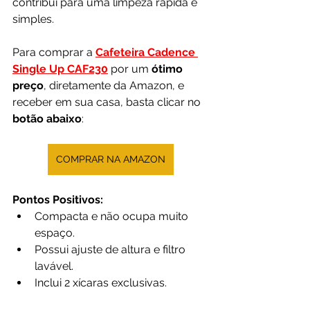
contribui para uma limpeza rápida e 
simples.
Para comprar a 
Cafeteira Cadence 
Single Up CAF230
 por um 
ótimo 
preço
, diretamente da Amazon, e 
receber em sua casa, basta clicar no 
botão abaixo
:
COMPRAR NA AMAZON
Pontos Positivos:
Compacta e não ocupa muito 
espaço.
Possui ajuste de altura e filtro 
lavável.
Inclui 2 xícaras exclusivas.