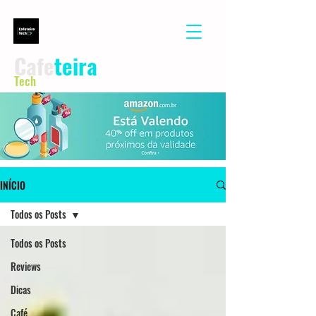
Cafe
teira
Tech
INÍCIO
Todos os Posts
Todos os Posts
Reviews
Dicas
Café