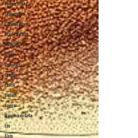
Philips Walita
Supercoffee
Caffeine Army
Black+Decker
HOMOKUS
Ariete
Cuisinart
Spidem
Philco
Bodum
Suggar
Máquina de Gelo
Eos
Elgin