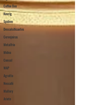
Coffee Box
Keurig
Spidem
Descalcificantes
Cervejeiras
Metalfrio
Midea
Consul
WAP
Agratto
Nescafé
Mallory
Ariete