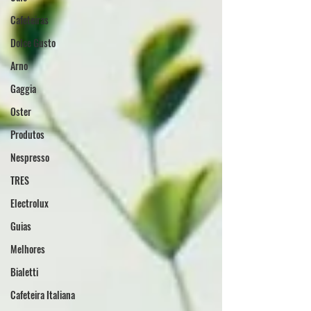
Cafeteiras
Dolce Gusto
Arno
Gaggia
Oster
Produtos
Nespresso
TRES
Electrolux
Guias
Melhores
Bialetti
Cafeteira Italiana