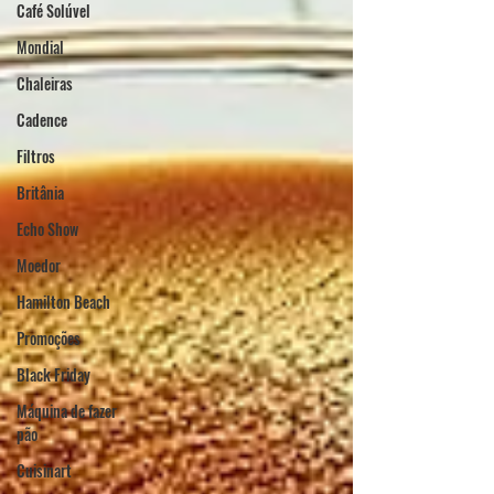
Café Solúvel
Mondial
Chaleiras
Cadence
Filtros
Britânia
Echo Show
Moedor
Hamilton Beach
Promoções
Black Friday
Máquina de fazer
pão
Cuisinart