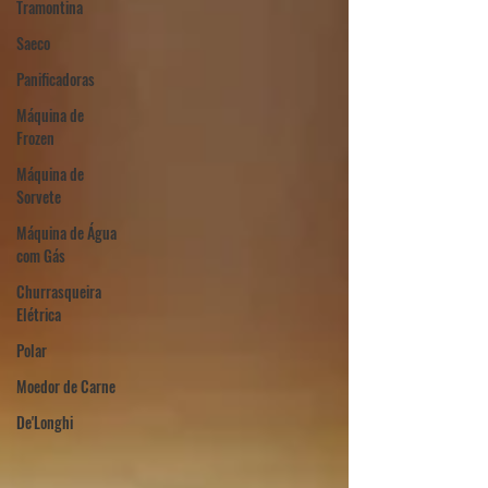
Tramontina
Saeco
Panificadoras
Máquina de
Frozen
Máquina de
Sorvete
Máquina de Água
com Gás
Churrasqueira
Elétrica
Polar
Moedor de Carne
De'Longhi