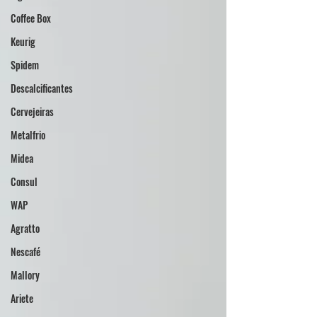
Coffee Box
Keurig
Spidem
Descalcificantes
Cervejeiras
Metalfrio
Midea
Consul
WAP
Agratto
Nescafé
Mallory
Ariete