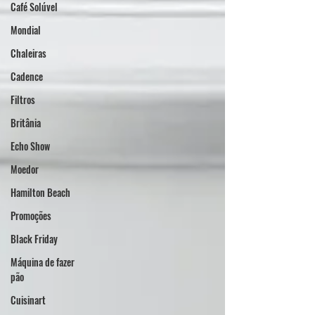
Café Solúvel
Mondial
Chaleiras
Cadence
Filtros
Britânia
Echo Show
Moedor
Hamilton Beach
Promoções
Black Friday
Máquina de fazer
pão
Cuisinart