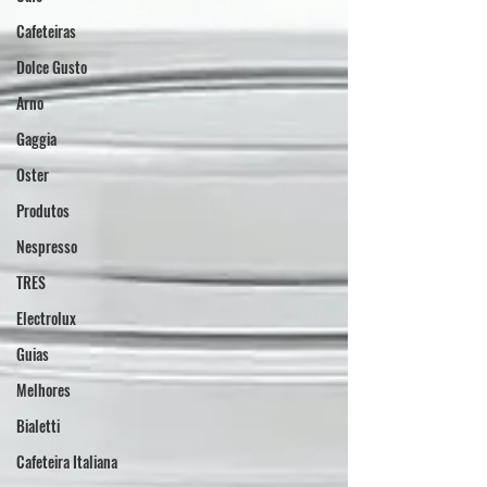
Cafeteiras
Dolce Gusto
Arno
Gaggia
Oster
Produtos
Nespresso
TRES
Electrolux
Guias
Melhores
Bialetti
Cafeteira Italiana