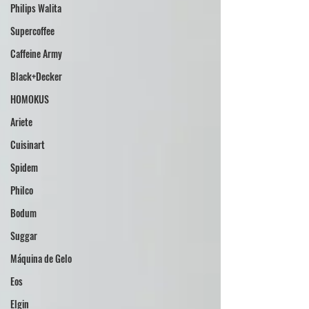
Philips Walita
Supercoffee
Caffeine Army
Black+Decker
HOMOKUS
Ariete
Cuisinart
Spidem
Philco
Bodum
Suggar
Máquina de Gelo
Eos
Elgin