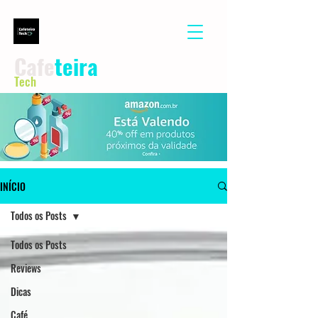
Cafe
teira
Tech
INÍCIO
Todos os Posts
Todos os Posts
Reviews
Dicas
Café