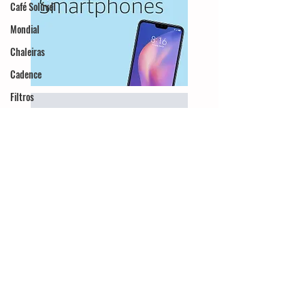
Café Solúvel
Mondial
Chaleiras
Cadence
Filtros
Britânia
Echo Show
Moedor
Hamilton Beach
Promoções
Black Friday
Máquina de fazer
pão
Cuisinart