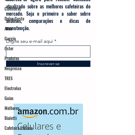
atualizado sobre as melhores cafeteiras do
Cafeteiras
mercado. Seja o primeiro a saber sobre
Dolce Gusto
análises, comparações e dicas de
manutenção.
Arno
Gaggia
Digite seu e-mail aqui
Oster
Produtos
Inscrever-se
Nespresso
TRES
Electrolux
Guias
Melhores
Bialetti
Cafeteira Italiana