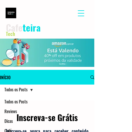
Cafe
teira
Tech
INÍCIO
Todos os Posts
Todos os Posts
Reviews
Inscreva-se Grátis
Dicas
Café
Inscreva-se agora para receber conteúdo