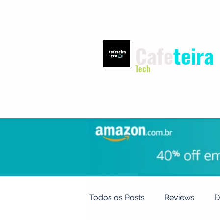
Cafe
teira
Tech
INÍCIO
TERMOS DE USO
Todos os Posts
Reviews
D