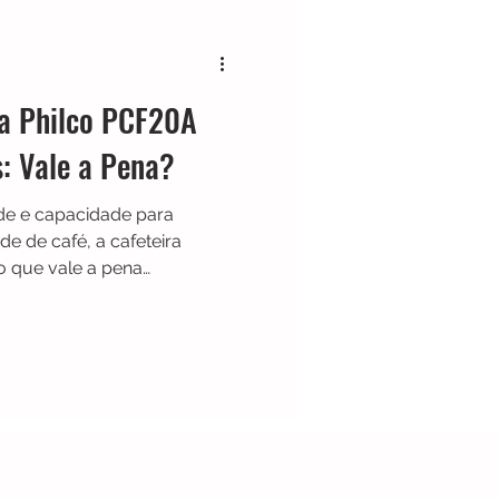
Cafeteira Italiana
ra Philco PCF20A
Show
Moedor
: Vale a Pena?
de e capacidade para
t
Philips Walita
e de café, a cafeteira
 que vale a pena