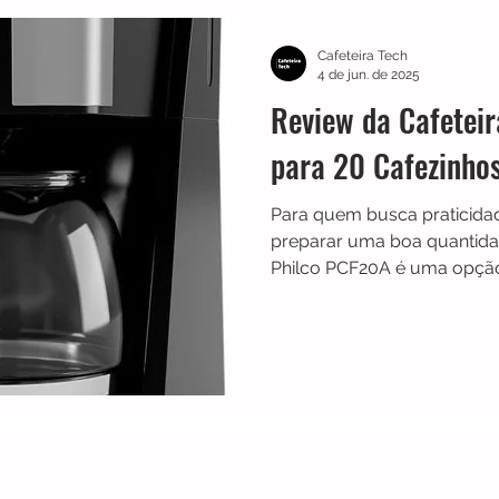
TRES
Electrolux
Guias
Melhores
Bialetti
Cafeteira Tech
4 de jun. de 2025
Review da Cafetei
Chaleiras
Cadence
Filtros
Britânia
Echo 
para 20 Cafezinhos
Para quem busca praticida
es
Black Friday
Máquina de fazer pão
Cuisinar
preparar uma boa quantidad
Philco PCF20A é uma opção
considerar.