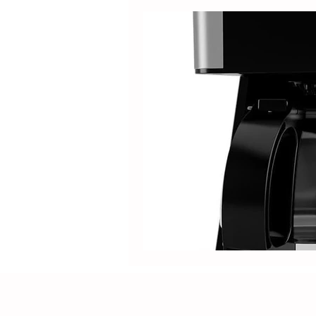
Produtos
Nespresso
Café Solúvel
Mondial
Hamilton Beach
Promoçõ