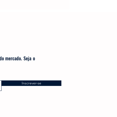
Cafeteira Italiana
Show
Moedor
t
Philips Walita
 do mercado. Seja o
Inscrever-se