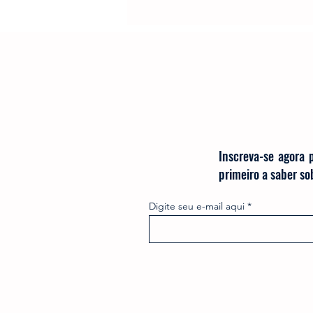
Produtos
Nespresso
Café Solúvel
Mondial
Hamilton Beach
Promoçõ
Inscreva-se agora 
primeiro a saber s
Digite seu e-mail aqui