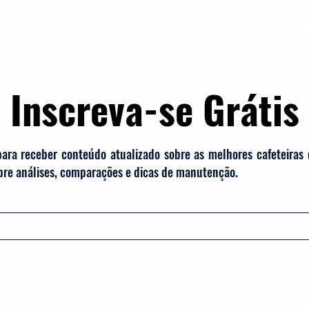
TRES
Electrolux
Guias
Melhores
Bialetti
Chaleiras
Cadence
Filtros
Britânia
Echo 
Inscreva-se Grátis
es
Black Friday
Máquina de fazer pão
Cuisinar
para receber conteúdo atualizado sobre as melhores cafeteiras
obre análises, comparações e dicas de manutenção.