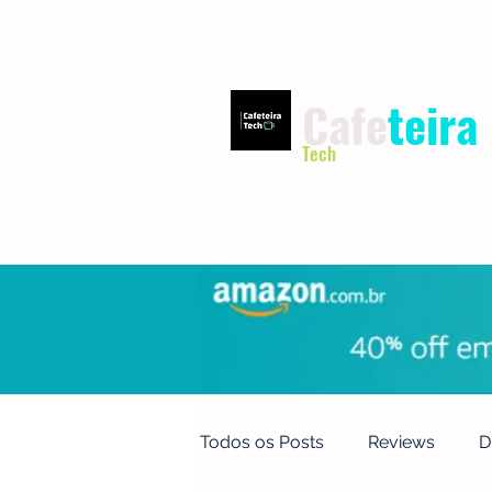
Cafe
teira
Tech
INÍCIO
TERMOS DE USO
Todos os Posts
Reviews
D