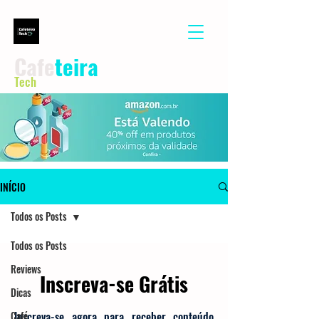
Cafe
teira
Tech
INÍCIO
Todos os Posts
Todos os Posts
Reviews
Inscreva-se Grátis
Dicas
Café
Inscreva-se agora para receber conteúdo