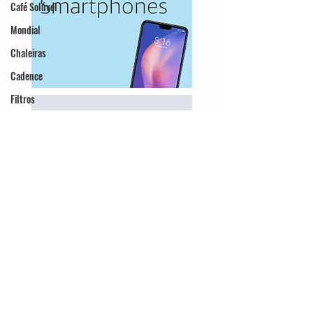
Café Solúvel
Mondial
Chaleiras
Cadence
Filtros
Britânia
Echo Show
Moedor
Hamilton Beach
Promoções
Black Friday
Máquina de fazer
pão
Cuisinart