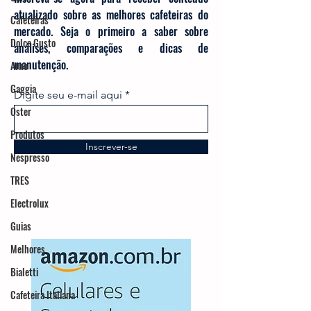
atualizado sobre as melhores cafeteiras do
Cafeteiras
mercado. Seja o primeiro a saber sobre
Dolce Gusto
análises, comparações e dicas de
manutenção.
Arno
Gaggia
Digite seu e-mail aqui
Oster
Produtos
Inscrever-se
Nespresso
TRES
Electrolux
Guias
Melhores
Bialetti
Cafeteira Italiana