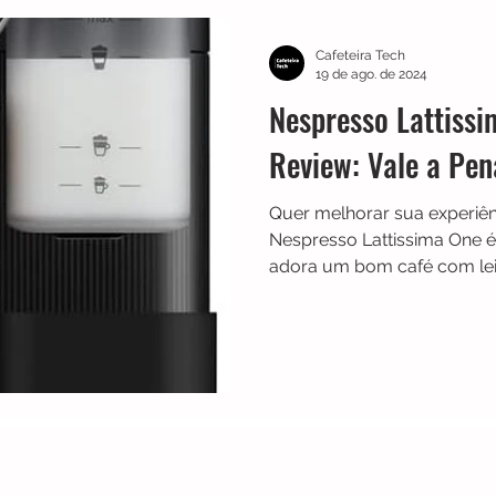
TRES
Electrolux
Guias
Melhores
Bialetti
Cafeteira Tech
19 de ago. de 2024
Nespresso Lattissi
Chaleiras
Cadence
Filtros
Britânia
Echo 
Review: Vale a Pe
Quer melhorar sua experiên
es
Black Friday
Máquina de fazer pão
Cuisinar
Nespresso Lattissima One é
adora um bom café com lei