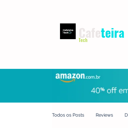
Cafe
teira
Tech
INÍCIO
TERMOS DE USO
Todos os Posts
Reviews
D