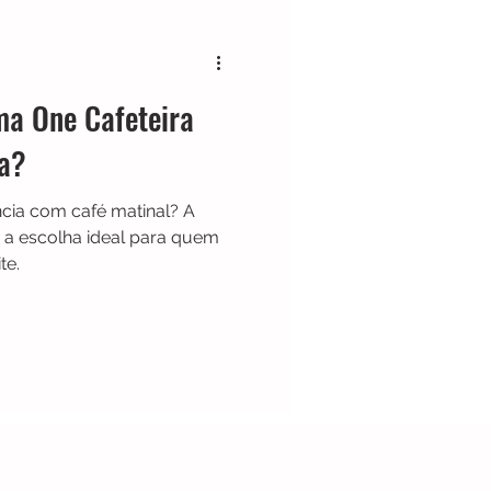
Cafeteira Italiana
ma One Cafeteira
Show
Moedor
na?
cia com café matinal? A
t
Philips Walita
 a escolha ideal para quem
te.