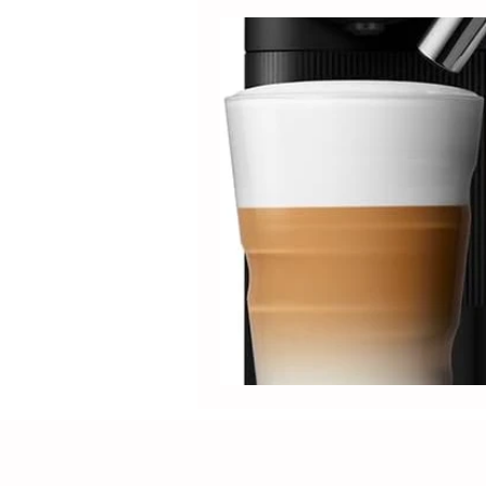
Produtos
Nespresso
Café Solúvel
Mondial
Hamilton Beach
Promoçõ