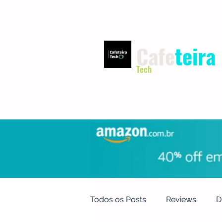
Cafe
teira
Tech
INÍCIO
TERMOS DE USO
Todos os Posts
Reviews
D