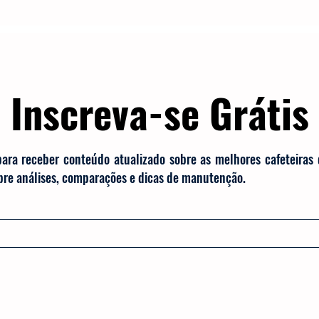
TRES
Electrolux
Guias
Melhores
Bialetti
Chaleiras
Cadence
Filtros
Britânia
Echo 
Inscreva-se Grátis
es
Black Friday
Máquina de fazer pão
Cuisinar
para receber conteúdo atualizado sobre as melhores cafeteiras
obre análises, comparações e dicas de manutenção.