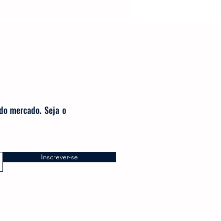
Cafeteira Italiana
Show
Moedor
t
Philips Walita
 do mercado. Seja o
Inscrever-se