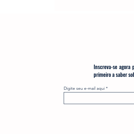
Produtos
Nespresso
Café Solúvel
Mondial
Hamilton Beach
Promoçõ
Inscreva-se agora 
primeiro a saber s
Digite seu e-mail aqui