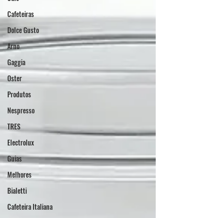
Cafeteiras
Dolce Gusto
Arno
Gaggia
Oster
Produtos
Nespresso
TRES
Electrolux
Guias
Melhores
Bialetti
Cafeteira Italiana