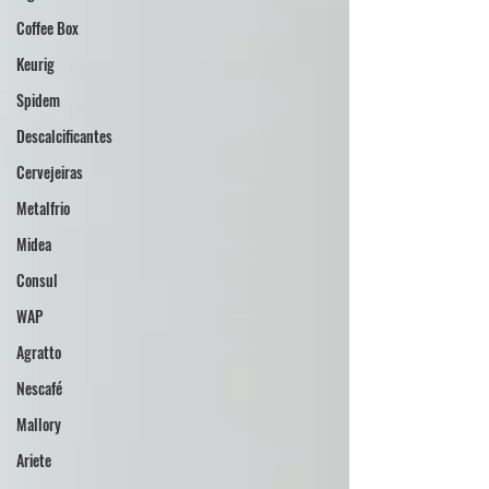
Coffee Box
Keurig
Spidem
Descalcificantes
Cervejeiras
Metalfrio
Midea
Consul
WAP
Agratto
Nescafé
Mallory
Ariete