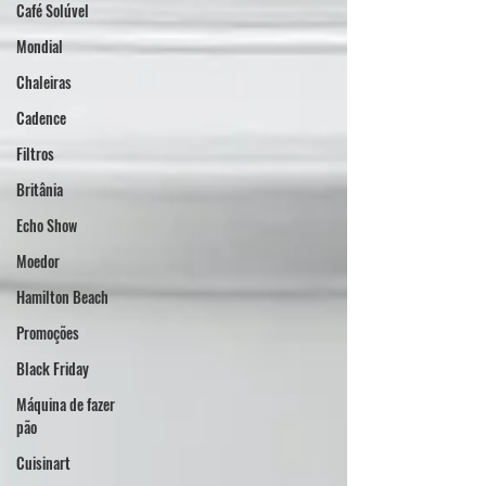
Café Solúvel
Mondial
Chaleiras
Cadence
Filtros
Britânia
Echo Show
Moedor
Hamilton Beach
Promoções
Black Friday
Máquina de fazer
pão
Cuisinart