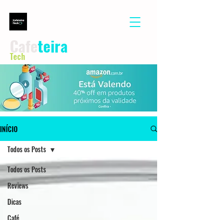
Cafe
teira
Tech
INÍCIO
Todos os Posts
Todos os Posts
Reviews
Dicas
Café