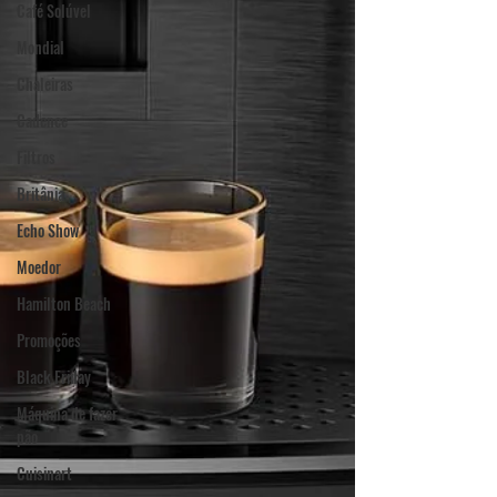
Café Solúvel
Mondial
Chaleiras
Cadence
Filtros
Britânia
Echo Show
Moedor
Hamilton Beach
Promoções
Black Friday
Máquina de fazer
pão
Cuisinart