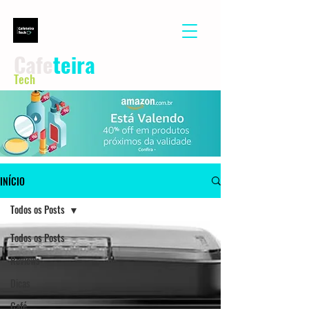
Cafe
teira
Tech
INÍCIO
Todos os Posts
Todos os Posts
Reviews
Dicas
Café