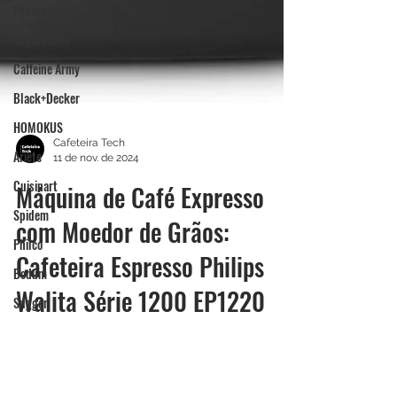
Philips Walita
Supercoffee
Caffeine Army
Black+Decker
HOMOKUS
Ariete
Cuisinart
Cafeteira Tech
11 de nov. de 2024
Spidem
Máquina de Café Expresso
Philco
Bodum
com Moedor de Grãos:
Suggar
Cafeteira Espresso Philips
Máquina de Gelo
Walita Série 1200 EP1220
Eos
Elgin
Procurando uma máquina de café