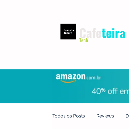
Cafe
teira
Tech
INÍCIO
TERMOS DE USO
Todos os Posts
Reviews
D