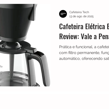
TRES
Electrolux
Guias
Melhores
Bialetti
Cafeteira Tech
13 de ago. de 2025
Cafeteira Elétrica
Chaleiras
Cadence
Filtros
Britânia
Echo 
Review: Vale a Pe
Prática e funcional, a cafe
es
Black Friday
Máquina de fazer pão
Cuisinar
com filtro permanente, fu
automático, oferecendo sab
dia.