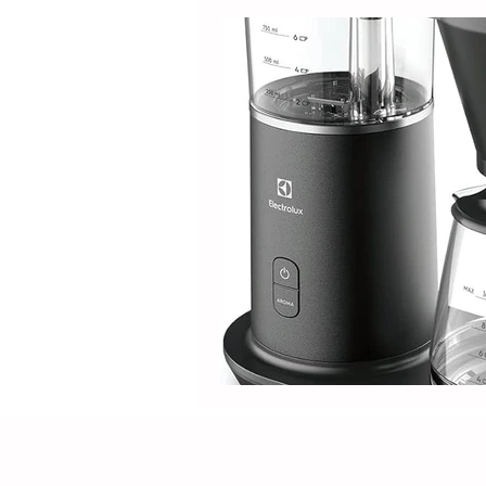
Produtos
Nespresso
Café Solúvel
Mondial
Hamilton Beach
Promoçõ