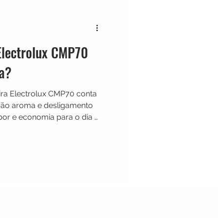
Cafeteira Italiana
 Electrolux CMP70
Show
Moedor
na?
teira Electrolux CMP70 conta
t
Philips Walita
nção aroma e desligamento
or e economia para o dia a