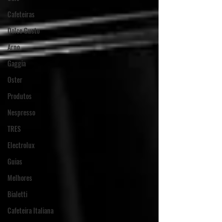
Cafeteiras
Dolce Gusto
Arno
Gaggia
Oster
Produtos
Nespresso
TRES
Electrolux
Guias
Melhores
Bialetti
Cafeteira Italiana