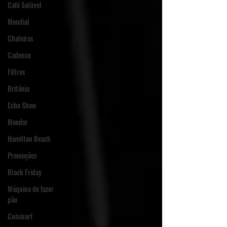
Café Solúvel
Mondial
Chaleiras
Cadence
Filtros
Britânia
Echo Show
Moedor
Hamilton Beach
Promoções
Black Friday
Máquina de fazer
pão
Cuisinart