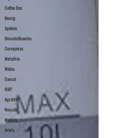
Coffee Box
Keurig
Spidem
Descalcificantes
Cervejeiras
Metalfrio
Midea
Consul
WAP
Agratto
Nescafé
Mallory
Ariete