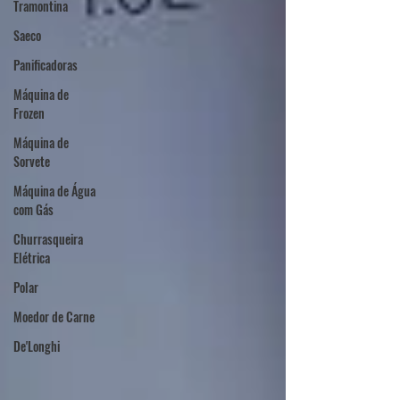
Tramontina
Saeco
Panificadoras
Máquina de
Frozen
Máquina de
Sorvete
Máquina de Água
com Gás
Churrasqueira
Elétrica
Polar
Moedor de Carne
De'Longhi