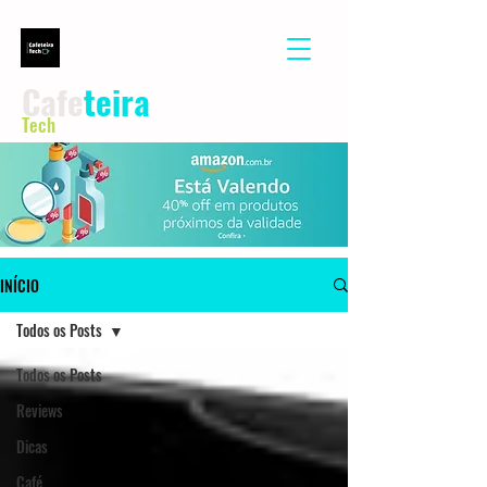
Cafe
teira
Tech
INÍCIO
Todos os Posts
Todos os Posts
Reviews
Dicas
Café