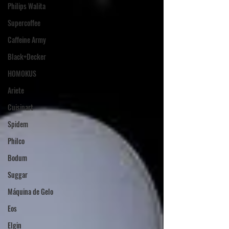
Philips Walita
Supercoffee
Caffeine Army
Black+Decker
HOMOKUS
Ariete
Cuisinart
Spidem
Philco
Bodum
Suggar
Máquina de Gelo
Eos
Elgin