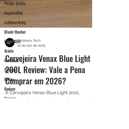
Philips Walita
Supercoffee
Caffeine Army
Black+Decker
HOMOKUS
Ariete
Cuisinart
Cafeteira Tech
22 de out. de 2025
Spidem
Cervejeira Venax Blue Light
Philco
200L Review: Vale a Pena
Bodum
Suggar
Comprar em 2026?
Máquina de Gelo
A Cervejeira Venax Blue Light 200L
Eos
combina design moderno e desempenho
Elgin
eficiente. Durante os testes, manteve as