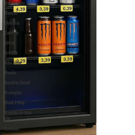
Café Solúvel
Mondial
Chaleiras
Cadence
Filtros
Britânia
Echo Show
Moedor
Hamilton Beach
Promoções
Black Friday
Máquina de fazer
pão
Cuisinart