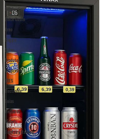
Cafeteiras
Dolce Gusto
Arno
Gaggia
Oster
Produtos
Nespresso
TRES
Electrolux
Guias
Melhores
Bialetti
Cafeteira Italiana