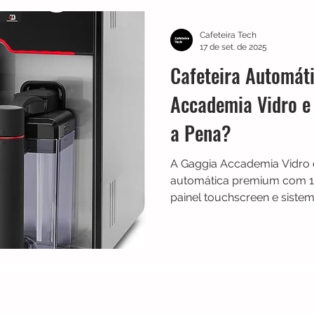
TRES
Electrolux
Guias
Melhores
Bialetti
Cafeteira Tech
17 de set. de 2025
Cafeteira Automát
Chaleiras
Cadence
Filtros
Britânia
Echo 
Accademia Vidro e 
a Pena?
es
Black Friday
Máquina de fazer pão
Cuisinar
A Gaggia Accademia Vidro e
automática premium com 1
painel touchscreen e sist
Descubra seus diferenciais,
neste review completo.