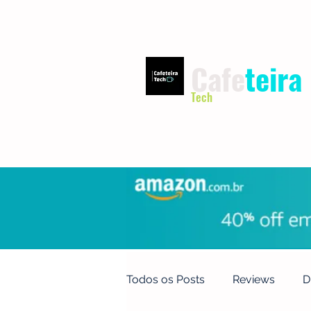
Cafe
teira
Tech
INÍCIO
TERMOS DE USO
Todos os Posts
Reviews
D