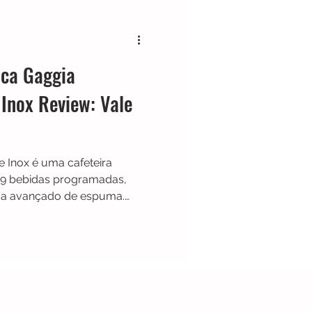
Cafeteira Italiana
ica Gaggia
Show
Moedor
Inox Review: Vale
t
Philips Walita
 Inox é uma cafeteira
9 bebidas programadas,
ema avançado de espuma.
 prós e pontos a considerar