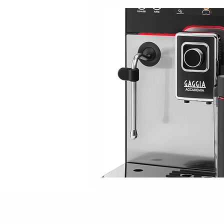
Produtos
Nespresso
Café Solúvel
Mondial
Hamilton Beach
Promoçõ