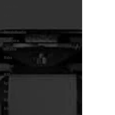
Coffee Box
Keurig
Spidem
Descalcificantes
Cervejeiras
Metalfrio
Midea
Consul
WAP
Agratto
Nescafé
Mallory
Ariete