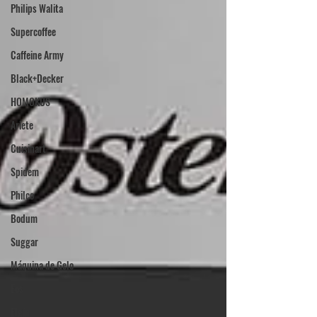
Philips Walita
Supercoffee
Caffeine Army
Black+Decker
HOMOKUS
Ariete
Cuisinart
Spidem
Philco
Bodum
Suggar
Máquina de Gelo
Eos
Elgin