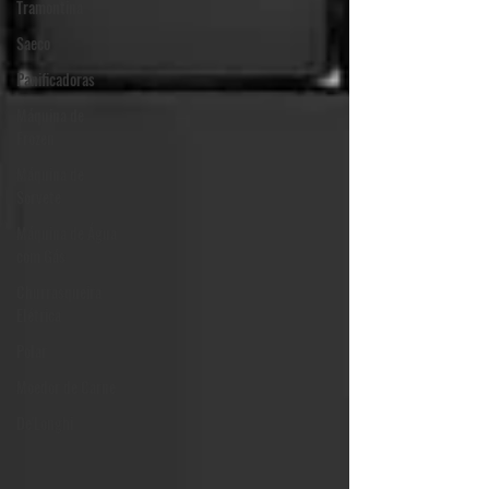
Tramontina
Saeco
Panificadoras
Máquina de
Frozen
Máquina de
Sorvete
Máquina de Água
com Gás
Churrasqueira
Elétrica
Polar
Moedor de Carne
De'Longhi