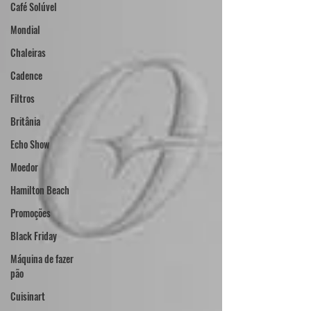
Café Solúvel
Mondial
Chaleiras
Cadence
Filtros
Britânia
Echo Show
Moedor
Hamilton Beach
Promoções
Black Friday
Máquina de fazer
pão
Cuisinart