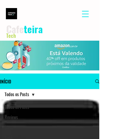
Cafe
teira
Tech
INÍCIO
Todos os Posts
Todos os Posts
Reviews
Dicas
Café