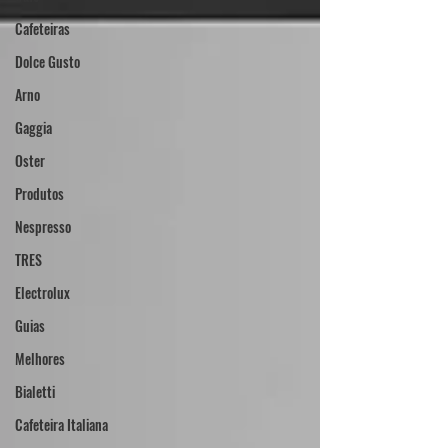
Cafeteiras
Dolce Gusto
Arno
Gaggia
Oster
Produtos
Nespresso
TRES
Electrolux
Guias
Melhores
Bialetti
Cafeteira Italiana