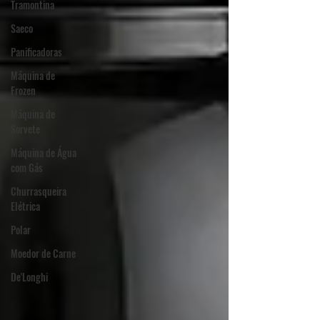
Tramontina
Saeco
Panificadoras
Máquina de
Frozen
Máquina de
Sorvete
Máquina de Água
com Gás
Churrasqueira
Elétrica
Polar
Moedor de Carne
De'Longhi