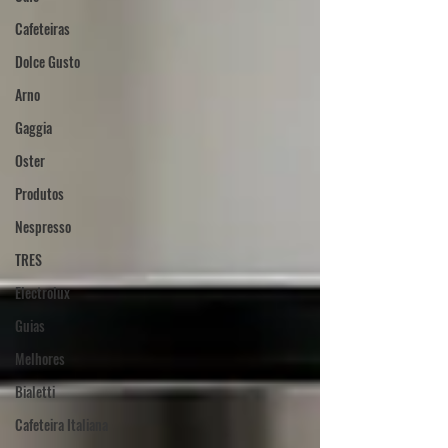
Cafeteiras
Dolce Gusto
Arno
Gaggia
Oster
Produtos
Nespresso
TRES
Electrolux
Guias
Melhores
Bialetti
Cafeteira Italiana