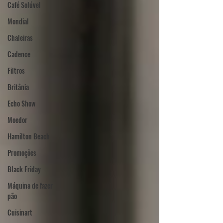
Café Solúvel
Mondial
Chaleiras
Cadence
Filtros
Britânia
Echo Show
Moedor
Hamilton Beach
Promoções
Black Friday
Máquina de fazer
pão
Cuisinart