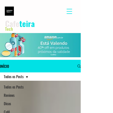
Cafe
teira
Tech
INÍCIO
Todos os Posts
Todos os Posts
Reviews
Dicas
Café