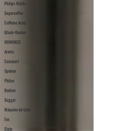
Philips Walita
Supercoffee
Caffeine Army
Black+Decker
HOMOKUS
Ariete
Cuisinart
Spidem
Philco
Bodum
Suggar
Máquina de Gelo
Eos
Elgin