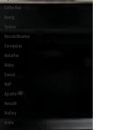
Coffee Box
Keurig
Spidem
Descalcificantes
Cervejeiras
Metalfrio
Midea
Consul
WAP
Agratto
Nescafé
Mallory
Ariete