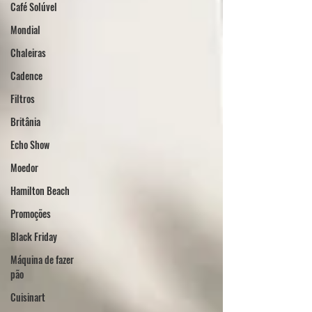
Café Solúvel
Mondial
Chaleiras
Cadence
Filtros
Britânia
Echo Show
Moedor
Hamilton Beach
Promoções
Black Friday
Máquina de fazer
pão
Cuisinart