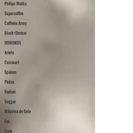
Philips Walita
Supercoffee
Caffeine Army
Black+Decker
HOMOKUS
Ariete
Cuisinart
Spidem
Philco
Bodum
Suggar
Máquina de Gelo
Eos
Elgin