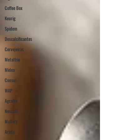
Coffee Box
Keurig
Spidem
Descalcificantes
Cervejeiras
Metalfrio
Midea
Consul
WAP
Agratto
Nescafé
Mallory
Ariete