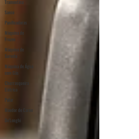
Tramontina
Saeco
Panificadoras
Máquina de
Frozen
Máquina de
Sorvete
Máquina de Água
com Gás
Churrasqueira
Elétrica
Polar
Moedor de Carne
De'Longhi