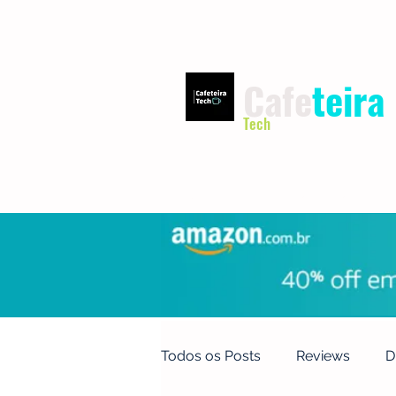
Cafe
teira
Tech
INÍCIO
TERMOS DE USO
Todos os Posts
Reviews
D