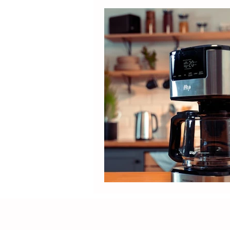
Produtos
Nespresso
Café Solúvel
Mondial
Hamilton Beach
Promoçõ