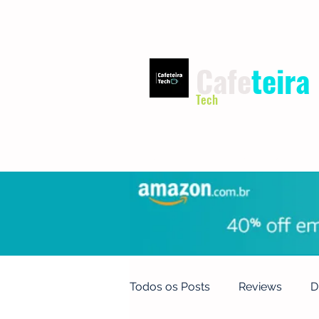
Cafe
teira
Tech
INÍCIO
TERMOS DE USO
Todos os Posts
Reviews
D