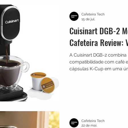
TRES
Electrolux
Guias
Melhores
Bialetti
Cafeteira Tech
15 de jul.
Cuisinart DGB-2 M
Chaleiras
Cadence
Filtros
Britânia
Echo 
Cafeteira Review: 
A Cuisinart DGB-2 combina
es
Black Friday
Máquina de fazer pão
Cuisinar
compatibilidade com café 
cápsulas K-Cup em uma ún
modelo e mostramos seus p
desempenho e se realmente
Cafeteira Tech
22 de mai.