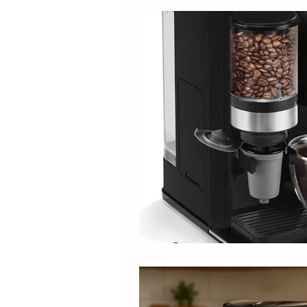
Produtos
Nespresso
Café Solúvel
Mondial
Hamilton Beach
Promoçõ