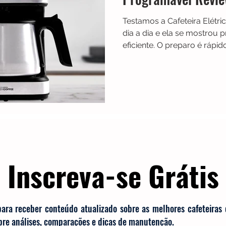
Testamos a Cafeteira Elétri
dia a dia e ela se mostrou p
eficiente. O preparo é rápid
função de programação aju
manhã. A jarra em inox ma
mais tempo, e o filtro reuti
Uma boa opção para quem 
custo-benefício.
Inscreva-se Grátis
para receber conteúdo atualizado sobre as melhores cafeteiras
obre análises, comparações e dicas de manutenção.