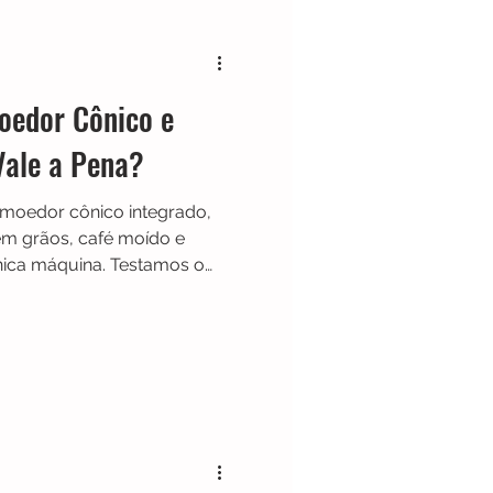
Cafeteira Italiana
oedor Cônico e
Show
Moedor
Vale a Pena?
 moedor cônico integrado,
t
Philips Walita
em grãos, café moído e
ica máquina. Testamos o
rincipais recursos,
 vale a pena comprar.