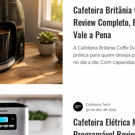
Cafeteira Britânia
Review Completo, 
Vale a Pena
A Cafeteira Britânia Coffe
prática para quem deseja p
no dia a dia. Com capacida
simultaneamente, design m
filtro reutilizável, ela com
espaço e bom custo-benefí
completo se a Cafeteira Bri
vale a pena e quais são seus
Cafeteira Tech
30 de dez. de 2025
Cafeteira Elétrica 
Programável Revie