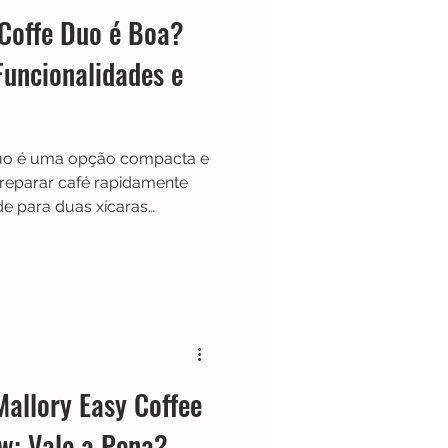
 Coffe Duo é Boa?
Funcionalidades e
 Duo é uma opção compacta e
reparar café rapidamente
de para duas xícaras
oderno em preto e inox e
bina praticidade, economia de
cio. Descubra neste review
tânia Coffe Duo realmente
 principais diferenciais.
Mallory Easy Coffee
w: Vale a Pena?