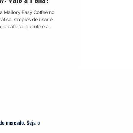
ca Mallory Easy Coffee no
rática, simples de usar e
o, o café sai quente e a
da muito na rotina da
ntém a bebida aquecida por
lizável reduz o uso de papel.
busca praticidade e bom
 do mercado. Seja o