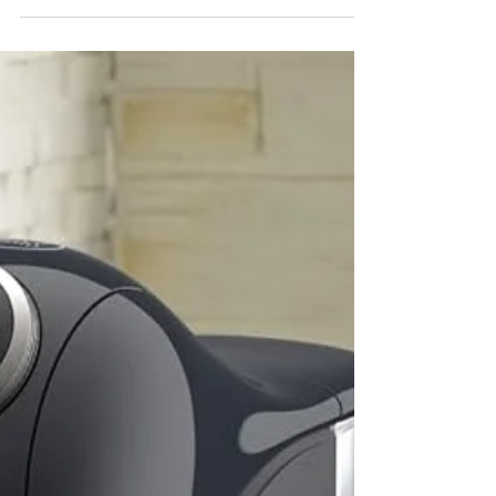
Moka Express 6 Xícaras 1143
Review: Vale a Pena?
A Cafeteira Moka Express da Bialetti é uma
escolha clássica para quem aprecia um
bom café.