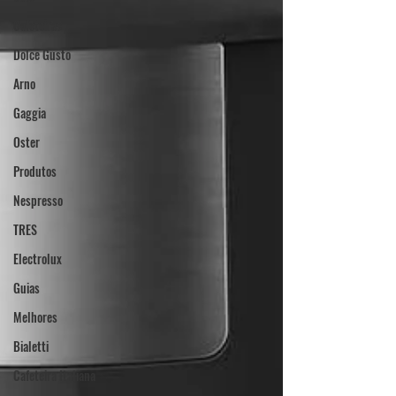
Cafeteiras
Dolce Gusto
Arno
Gaggia
Oster
Produtos
Nespresso
TRES
Electrolux
Guias
Melhores
Bialetti
Cafeteira Italiana