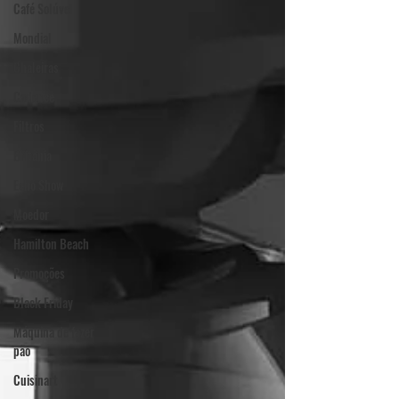
Café Solúvel
Mondial
Chaleiras
Cadence
Filtros
Britânia
Echo Show
Moedor
Hamilton Beach
Promoções
Black Friday
Máquina de fazer
pão
Cuisinart