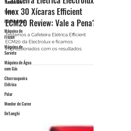
Tramontina
2 de set. de 2024
Saeco
Cafeteira Elétrica Electrolux
Panificadoras
Inox 30 Xícaras Efficient
Máquina de
ECM20 Review: Vale a Pena?
Frozen
Máquina de
Testamos a Cafeteira Elétrica Efficient
Sorvete
ECM20 da Electrolux e ficamos
Máquina de Água
impressionados com os resultados.
com Gás
Churrasqueira
Elétrica
Polar
Moedor de Carne
De'Longhi