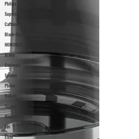
Philips Walita
Supercoffee
Caffeine Army
Black+Decker
HOMOKUS
Ariete
Cuisinart
Spidem
Philco
Bodum
Suggar
Máquina de Gelo
Eos
Elgin