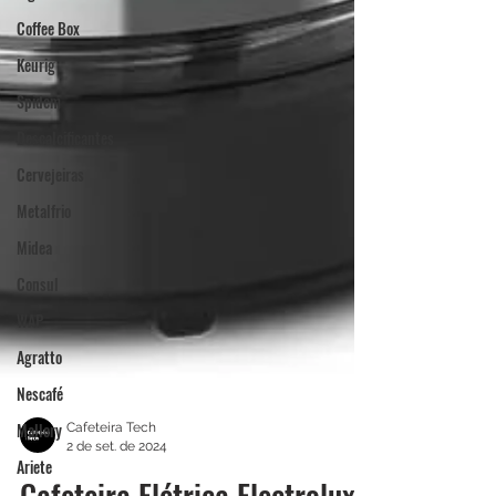
Coffee Box
Keurig
Spidem
Descalcificantes
Cervejeiras
Metalfrio
Midea
Consul
WAP
Agratto
Nescafé
Mallory
Ariete
Cafeteira Tech