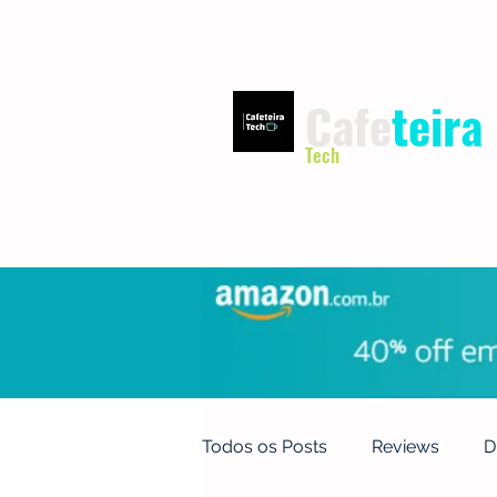
Cafe
teira
Tech
INÍCIO
TERMOS DE USO
Todos os Posts
Reviews
D