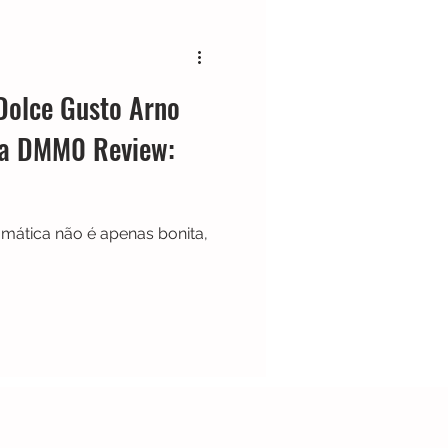
Cafeteira Italiana
Dolce Gusto Arno
Show
Moedor
ca DMM0 Review:
t
Philips Walita
mática não é apenas bonita,