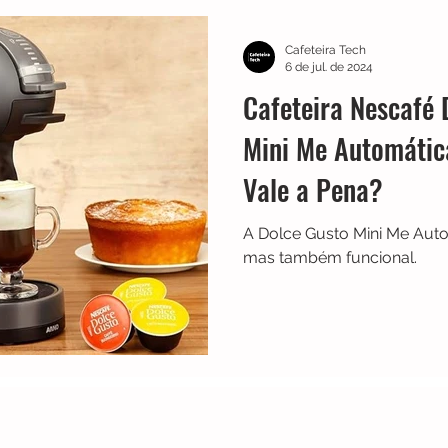
TRES
Electrolux
Guias
Melhores
Bialetti
Cafeteira Tech
6 de jul. de 2024
Cafeteira Nescafé 
Chaleiras
Cadence
Filtros
Britânia
Echo 
Mini Me Automáti
Vale a Pena?
es
Black Friday
Máquina de fazer pão
Cuisinar
A Dolce Gusto Mini Me Auto
mas também funcional.