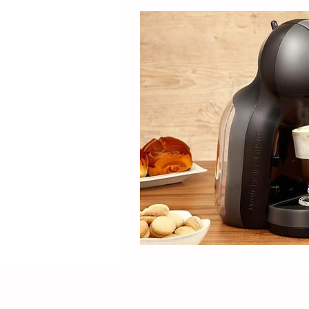
Produtos
Nespresso
Café Solúvel
Mondial
Hamilton Beach
Promoçõ