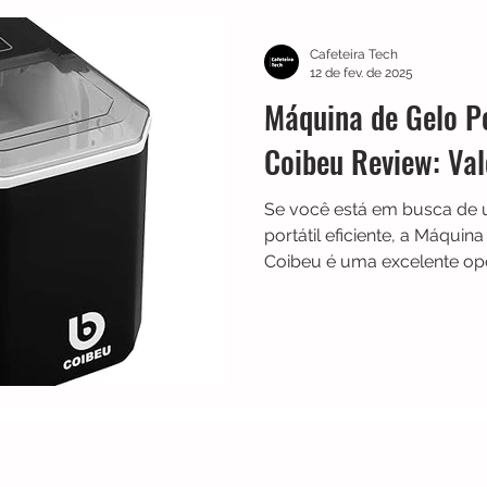
TRES
Electrolux
Guias
Melhores
Bialetti
Cafeteira Tech
12 de fev. de 2025
Máquina de Gelo P
Chaleiras
Cadence
Filtros
Britânia
Echo 
Coibeu Review: Va
Se você está em busca de
es
Black Friday
Máquina de fazer pão
Cuisinar
portátil eficiente, a Máqui
Coibeu é uma excelente op