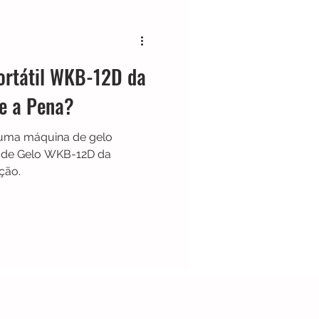
Cafeteira Italiana
ortátil WKB-12D da
Show
Moedor
le a Pena?
 uma máquina de gelo
t
Philips Walita
na de Gelo WKB-12D da
ção.