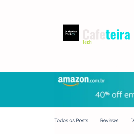
Cafe
teira
Tech
INÍCIO
TERMOS DE USO
Todos os Posts
Reviews
D