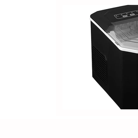
Produtos
Nespresso
Café Solúvel
Mondial
Hamilton Beach
Promoçõ