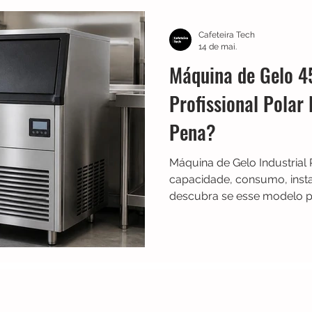
TRES
Electrolux
Guias
Melhores
Bialetti
Cafeteira Tech
14 de mai.
Máquina de Gelo 45
Chaleiras
Cadence
Filtros
Britânia
Echo 
Profissional Polar
Pena?
es
Black Friday
Máquina de fazer pão
Cuisinar
Máquina de Gelo Industrial
capacidade, consumo, inst
descubra se esse modelo pr
bares, restaurantes e event