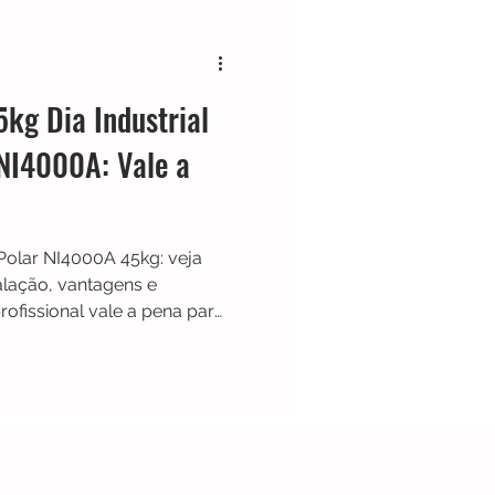
Cafeteira Italiana
kg Dia Industrial
Show
Moedor
 NI4000A: Vale a
t
Philips Walita
 Polar NI4000A 45kg: veja
alação, vantagens e
ofissional vale a pena para
os.