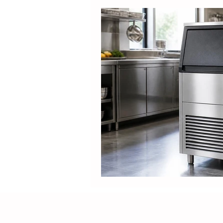
Produtos
Nespresso
Café Solúvel
Mondial
Hamilton Beach
Promoçõ