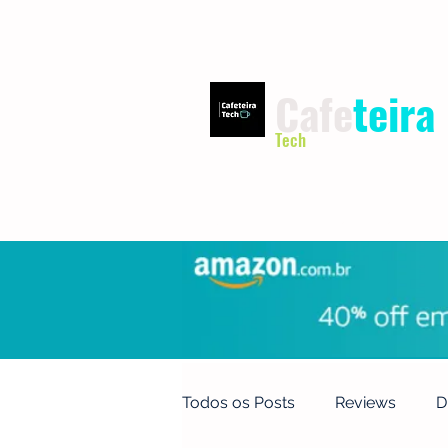
Cafe
teira
Tech
INÍCIO
TERMOS DE USO
Todos os Posts
Reviews
D