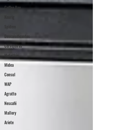
Coffee Box
Keurig
Spidem
Descalcificantes
Cervejeiras
Metalfrio
Midea
Consul
WAP
Agratto
Nescafé
Mallory
Ariete