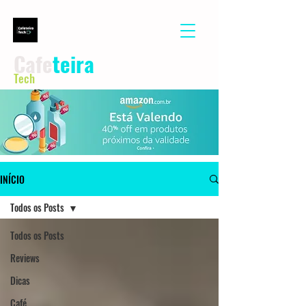
Cafe
teira
Tech
INÍCIO
Todos os Posts
Todos os Posts
Reviews
Dicas
Café