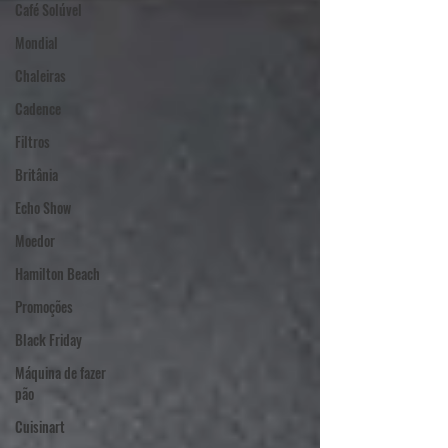
Café Solúvel
Mondial
Chaleiras
Cadence
Filtros
Britânia
Echo Show
Moedor
Hamilton Beach
Promoções
Black Friday
Máquina de fazer
pão
Cuisinart