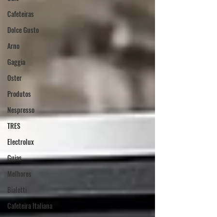
Cafeteiras
Dolce Gusto
Arno
Gaggia
Oster
Produtos
Nespresso
TRES
Electrolux
Guias
Melhores
Bialetti
Cafeteira Italiana