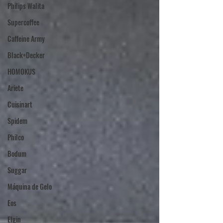
Philips Walita
Supercoffee
Caffeine Army
Black+Decker
HOMOKUS
Ariete
Cuisinart
Spidem
Philco
Bodum
Suggar
Máquina de Gelo
Eos
Elgin