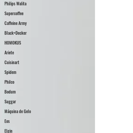
Philips Walita
Supercoffee
Caffeine Army
Black+Decker
HOMOKUS
Ariete
Cuisinart
Spidem
Philco
Bodum
Suggar
Máquina de Gelo
Eos
Elgin