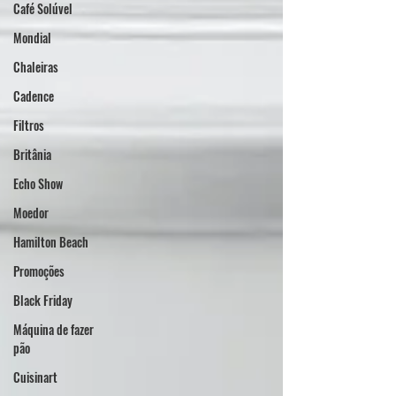
Café Solúvel
Mondial
Chaleiras
Cadence
Filtros
Britânia
Echo Show
Moedor
Hamilton Beach
Promoções
Black Friday
Máquina de fazer
pão
Cuisinart