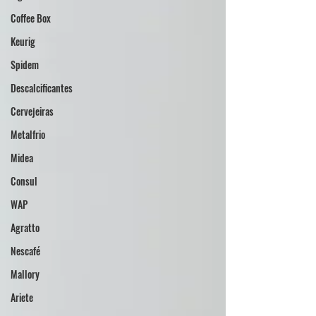
Coffee Box
Keurig
Spidem
Descalcificantes
Cervejeiras
Metalfrio
Midea
Consul
WAP
Agratto
Nescafé
Mallory
Ariete