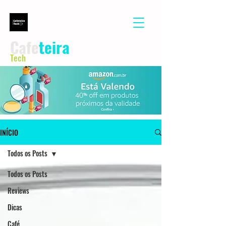
Cafe
teira
Tech
INÍCIO
Todos os Posts
Todos os Posts
Reviews
Dicas
Café