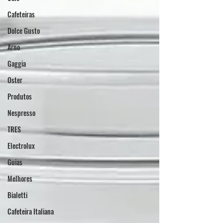
Cafeteiras
Dolce Gusto
Arno
Gaggia
Oster
Produtos
Nespresso
TRES
Electrolux
Guias
Melhores
Bialetti
Cafeteira Italiana