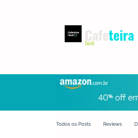
Cafe
teira
Tech
INÍCIO
TERMOS DE USO
Todos os Posts
Reviews
D