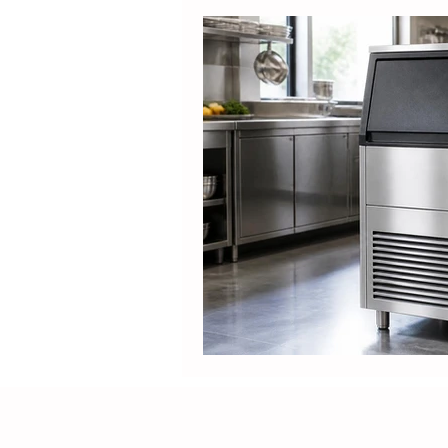
Produtos
Nespresso
Café Solúvel
Mondial
Hamilton Beach
Promoçõ