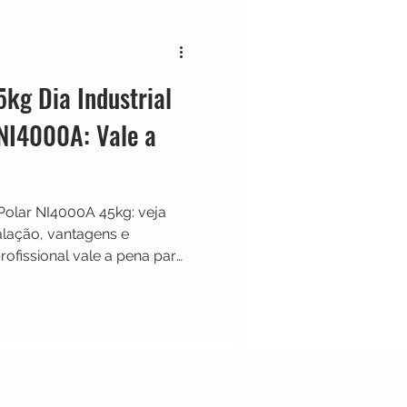
Cafeteira Italiana
kg Dia Industrial
Show
Moedor
 NI4000A: Vale a
t
Philips Walita
 Polar NI4000A 45kg: veja
alação, vantagens e
ofissional vale a pena para
os.