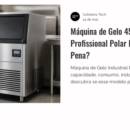
TRES
Electrolux
Guias
Melhores
Bialetti
Cafeteira Tech
14 de mai.
Máquina de Gelo 45
Chaleiras
Cadence
Filtros
Britânia
Echo 
Profissional Polar
Pena?
es
Black Friday
Máquina de fazer pão
Cuisinar
Máquina de Gelo Industrial
capacidade, consumo, inst
descubra se esse modelo pr
bares, restaurantes e event