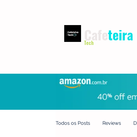
Cafe
teira
Tech
INÍCIO
TERMOS DE USO
Todos os Posts
Reviews
D