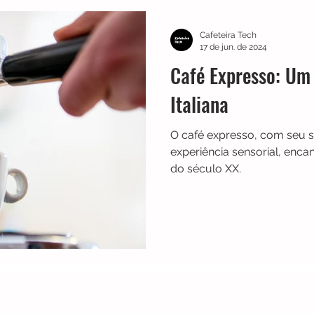
TRES
Electrolux
Guias
Melhores
Bialetti
Cafeteira Tech
17 de jun. de 2024
Café Expresso: Um
Chaleiras
Cadence
Filtros
Britânia
Echo 
Italiana
O café expresso, com seu sa
es
Black Friday
Máquina de fazer pão
Cuisinar
experiência sensorial, enca
do século XX.