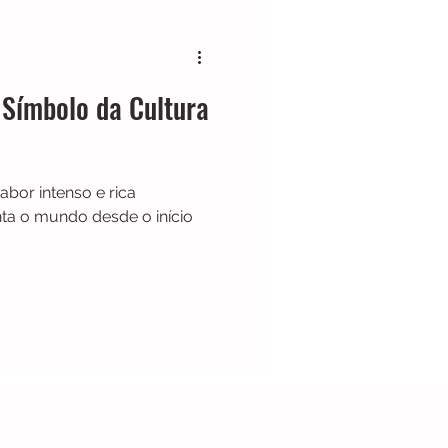
Cafeteira Italiana
 Símbolo da Cultura
Show
Moedor
bor intenso e rica
t
Philips Walita
nta o mundo desde o início