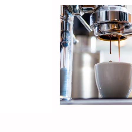
Produtos
Nespresso
Café Solúvel
Mondial
Hamilton Beach
Promoçõ