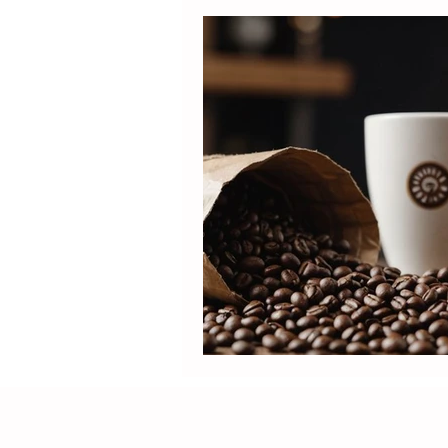
Produtos
Nespresso
Café Solúvel
Mondial
Hamilton Beach
Promoçõ