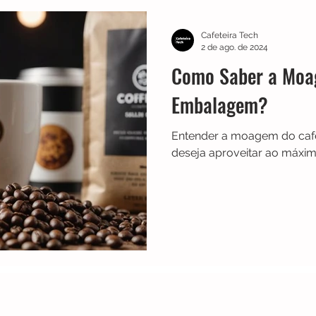
TRES
Electrolux
Guias
Melhores
Bialetti
Cafeteira Tech
2 de ago. de 2024
Como Saber a Moa
Chaleiras
Cadence
Filtros
Britânia
Echo 
Embalagem?
Entender a moagem do caf
es
Black Friday
Máquina de fazer pão
Cuisinar
deseja aproveitar ao máxim