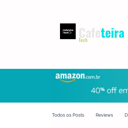
Cafe
teira
Tech
INÍCIO
TERMOS DE USO
Todos os Posts
Reviews
D