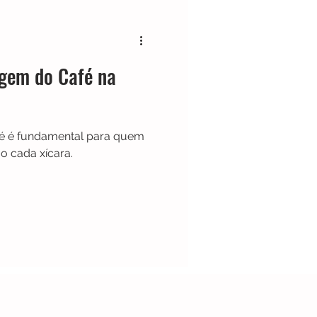
Cafeteira Italiana
gem do Café na
Show
Moedor
é é fundamental para quem
t
Philips Walita
o cada xícara.