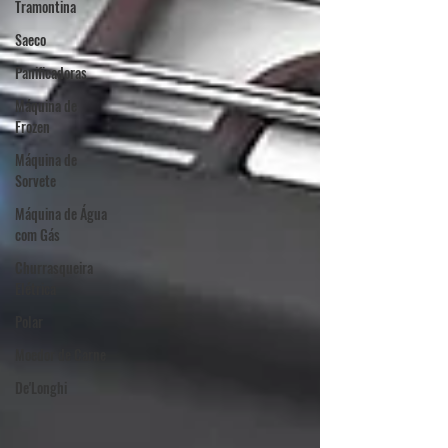
Tramontina
Saeco
Panificadoras
Máquina de
Frozen
Máquina de
Sorvete
Máquina de Água
com Gás
Churrasqueira
Elétrica
Polar
Moedor de Carne
De'Longhi