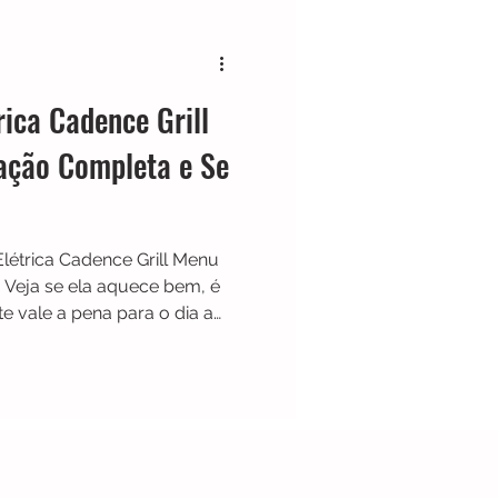
Cafeteira Italiana
rica Cadence Grill
Show
Moedor
ação Completa e Se
t
Philips Walita
létrica Cadence Grill Menu
 Veja se ela aquece bem, é
te vale a pena para o dia a