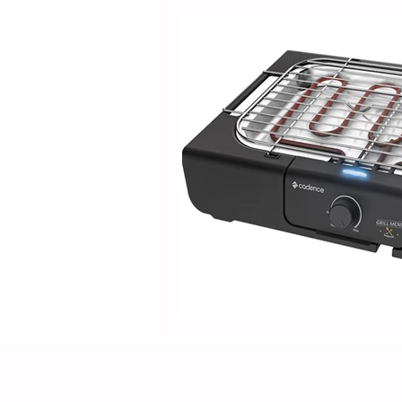
Produtos
Nespresso
Café Solúvel
Mondial
Hamilton Beach
Promoçõ