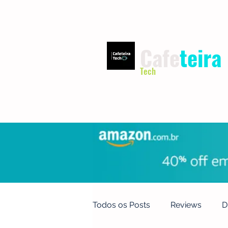
Cafe
teira
Tech
INÍCIO
TERMOS DE USO
Todos os Posts
Reviews
D