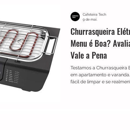
TRES
Electrolux
Guias
Melhores
Bialetti
Cafeteira Tech
9 de mai.
Churrasqueira Elét
Chaleiras
Cadence
Filtros
Britânia
Echo 
Menu é Boa? Avali
Vale a Pena
es
Black Friday
Máquina de fazer pão
Cuisinar
Testamos a Churrasqueira E
em apartamento e varanda.
fácil de limpar e se realmen
dia.