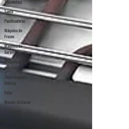
Tramontina
Saeco
Panificadoras
Máquina de
Frozen
Máquina de
Sorvete
Máquina de Água
com Gás
Churrasqueira
Elétrica
Polar
Moedor de Carne
De'Longhi