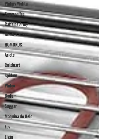
Philips Walita
Supercoffee
Caffeine Army
Black+Decker
HOMOKUS
Ariete
Cuisinart
Spidem
Philco
Bodum
Suggar
Máquina de Gelo
Eos
Elgin