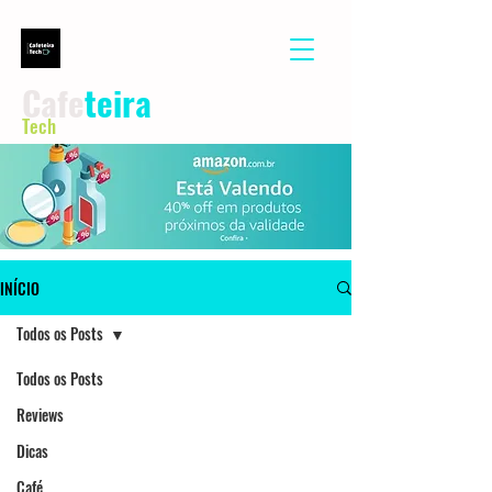
Cafe
teira
Tech
INÍCIO
Todos os Posts
Todos os Posts
Reviews
Dicas
Café