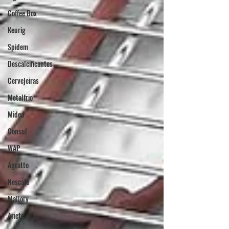
Coffee Box
Keurig
Spidem
Descalcificantes
Cervejeiras
Metalfrio
Midea
Consul
WAP
Agratto
Nescafé
Mallory
Ariete