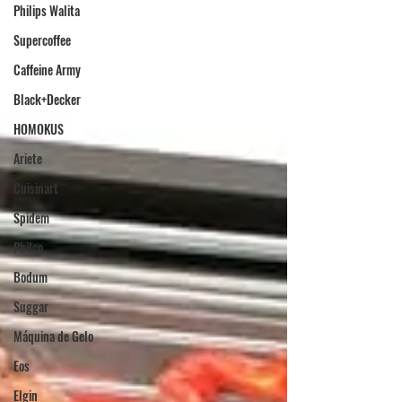
Philips Walita
Supercoffee
Caffeine Army
Black+Decker
HOMOKUS
Ariete
Cuisinart
Spidem
Philco
Bodum
Suggar
Máquina de Gelo
Eos
Elgin