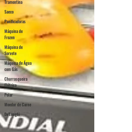
Tramontina
Saeco
Panificadoras
Máquina de
Frozen
Máquina de
Sorvete
Máquina de Água
com Gás
Churrasqueira
Elétrica
Polar
Moedor de Carne
De'Longhi