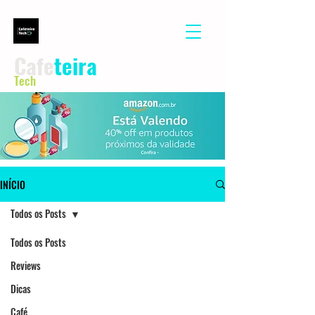
Cafe
teira
Tech
INÍCIO
Todos os Posts
Todos os Posts
Reviews
Dicas
Café