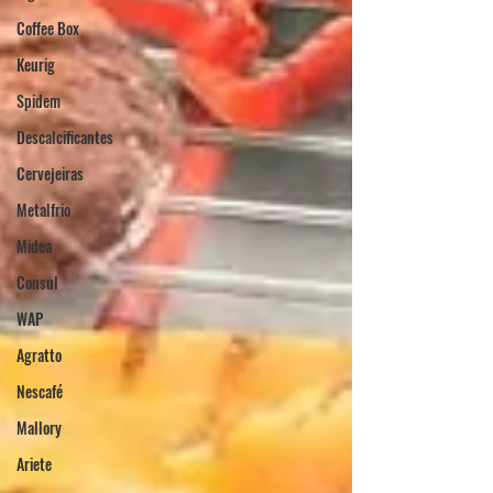
Coffee Box
Keurig
Spidem
Descalcificantes
Cervejeiras
Metalfrio
Midea
Consul
WAP
Agratto
Nescafé
Mallory
Ariete