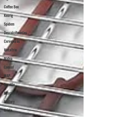
Coffee Box
Keurig
Spidem
Descalcificantes
Cervejeiras
Metalfrio
Midea
Consul
WAP
Agratto
Nescafé
Mallory
Ariete