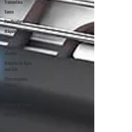
Tramontina
Saeco
Panificadoras
Máquina de
Frozen
Máquina de
Sorvete
Máquina de Água
com Gás
Churrasqueira
Elétrica
Polar
Moedor de Carne
De'Longhi