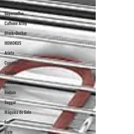
Philips Walita
Supercoffee
Caffeine Army
Black+Decker
HOMOKUS
Ariete
Cuisinart
Spidem
Philco
Bodum
Suggar
Máquina de Gelo
Eos
Elgin