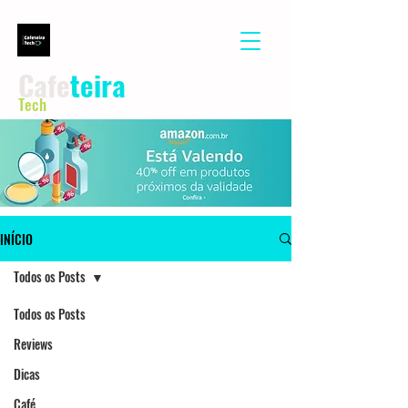
Cafe
teira
Tech
INÍCIO
Todos os Posts
Todos os Posts
Reviews
Dicas
Café