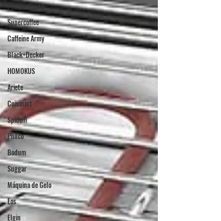
Philips Walita
Supercoffee
Caffeine Army
Black+Decker
HOMOKUS
Ariete
Cuisinart
Spidem
Philco
Bodum
Suggar
Máquina de Gelo
Eos
Elgin