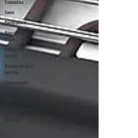
Tramontina
Saeco
Panificadoras
Máquina de
Frozen
Máquina de
Sorvete
Máquina de Água
com Gás
Churrasqueira
Elétrica
Polar
Moedor de Carne
De'Longhi