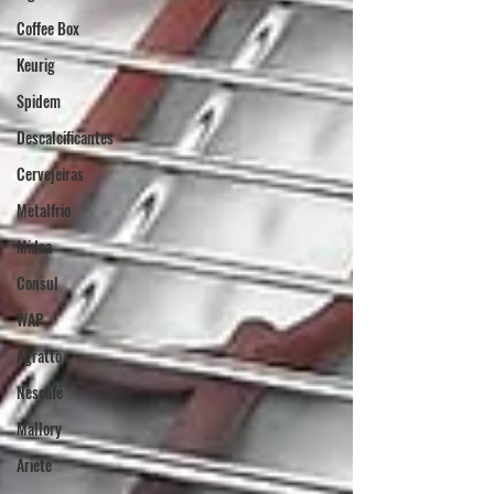
Coffee Box
Keurig
Spidem
Descalcificantes
Cervejeiras
Metalfrio
Midea
Consul
WAP
Agratto
Nescafé
Mallory
Ariete