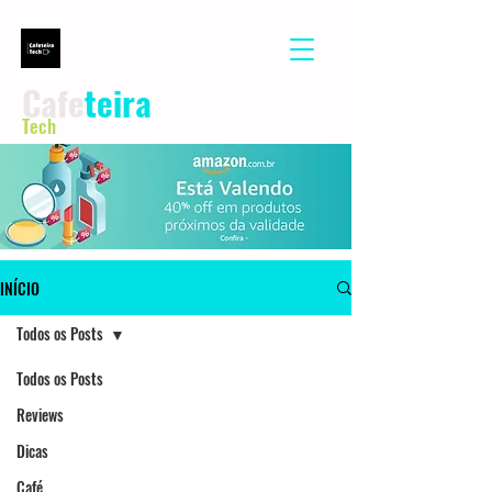
Cafe
teira
Tech
INÍCIO
Todos os Posts
Todos os Posts
Reviews
Dicas
Café