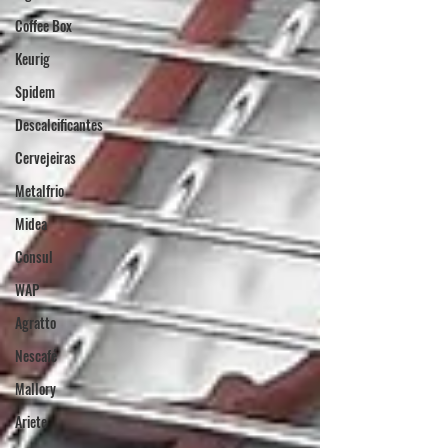
Coffee Box
Keurig
Spidem
Descalcificantes
Cervejeiras
Metalfrio
Midea
Consul
WAP
Agratto
Nescafé
Mallory
Ariete