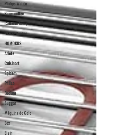
Philips Walita
Supercoffee
Caffeine Army
Black+Decker
HOMOKUS
Ariete
Cuisinart
Spidem
Philco
Bodum
Suggar
Máquina de Gelo
Eos
Elgin