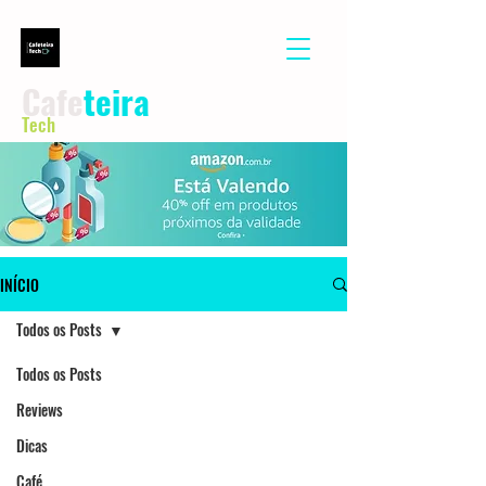
Cafe
teira
Tech
INÍCIO
Todos os Posts
Todos os Posts
Reviews
Dicas
Café